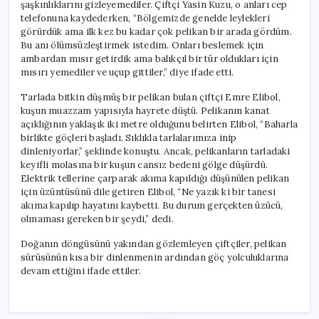
şaşkınlıklarını gizleyemediler. Çiftçi Yasin Kuzu, o anları cep
telefonuna kaydederken, “Bölgemizde genelde leylekleri
görürdük ama ilk kez bu kadar çok pelikan bir arada gördüm.
Bu anı ölümsüzleştirmek istedim. Onları beslemek için
ambardan mısır getirdik ama balıkçıl bir tür oldukları için
mısırı yemediler ve uçup gittiler,” diye ifade etti.
Tarlada bitkin düşmüş bir pelikan bulan çiftçi Emre Elibol,
kuşun muazzam yapısıyla hayrete düştü. Pelikanın kanat
açıklığının yaklaşık iki metre olduğunu belirten Elibol, “Baharla
birlikte göçleri başladı. Sıklıkla tarlalarımıza inip
dinleniyorlar,” şeklinde konuştu. Ancak, pelikanların tarladaki
keyifli molasına bir kuşun cansız bedeni gölge düşürdü.
Elektrik tellerine çarparak akıma kapıldığı düşünülen pelikan
için üzüntüsünü dile getiren Elibol, “Ne yazık ki bir tanesi
akıma kapılıp hayatını kaybetti. Bu durum gerçekten üzücü,
olmaması gereken bir şeydi,” dedi.
Doğanın döngüsünü yakından gözlemleyen çiftçiler, pelikan
sürüsünün kısa bir dinlenmenin ardından göç yolculuklarına
devam ettiğini ifade ettiler.