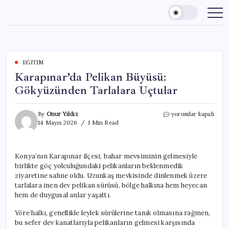
Skip
to
content
EĞITIM
Karapınar’da Pelikan Büyüsü:
Gökyüzünden Tarlalara Uçtular
Karapınar’da
By
Onur Yıldız
yorumlar kapalı
Pelikan
14 Mayıs 2026
1 Min Read
Büyüsü:
Gökyüzünden
Tarlalara
Konya’nın Karapınar ilçesi, bahar mevsiminin gelmesiyle
Uçtular
birlikte göç yolculuğundaki pelikanların beklenmedik
için
ziyaretine sahne oldu. Uzunkaş mevkisinde dinlenmek üzere
tarlalara inen dev pelikan sürüsü, bölge halkına hem heyecan
hem de duygusal anlar yaşattı.
Yöre halkı, genellikle leylek sürülerine tanık olmasına rağmen,
bu sefer dev kanatlarıyla pelikanların gelmesi karşısında