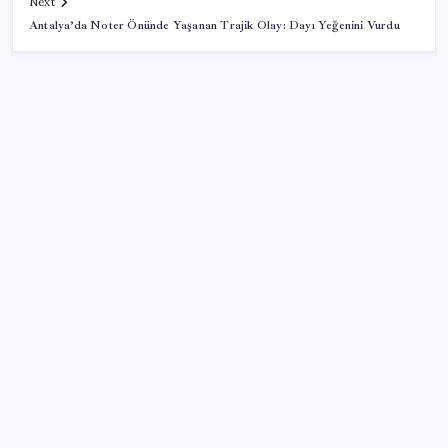
Next
Antalya’da Noter Önünde Yaşanan Trajik Olay: Dayı Yeğenini Vurdu
SON YAZILAR
ABD’den Türk zeytinyağına vergi engeli:
İhracatçılardan acil çağrı
Fazla sodyum sinsice sağlığı olumsuz etkiliyor!
Tansiyonu yükseltip vücuda su tutturuyor
Yunanistan’dan Marmaris’e 2 bin 768 kişi birden akın
etti