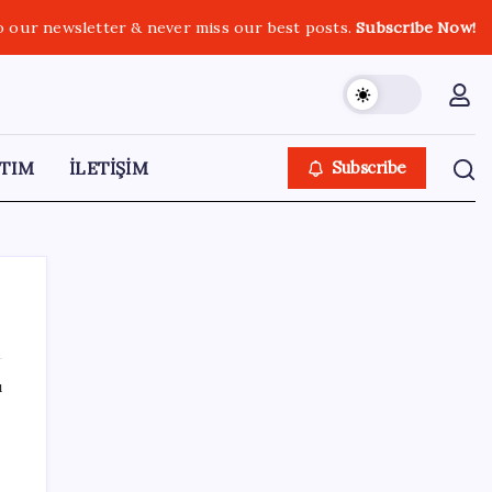
o our newsletter & never miss our best posts.
Subscribe Now!
TIM
İLETİŞİM
Subscribe
ı
SON YAZILAR
AB’den 348 uyduluk güvenlik iletişim ağına
onay