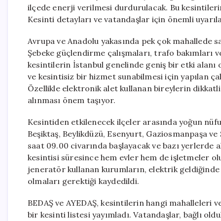
ilçede enerji verilmesi durdurulacak. Bu kesintiler
Kesinti detayları ve vatandaşlar için önemli uyarıl
Avrupa ve Anadolu yakasında pek çok mahallede saba
Şebeke güçlendirme çalışmaları, trafo bakımları ve 
kesintilerin İstanbul genelinde geniş bir etki alanı o
ve kesintisiz bir hizmet sunabilmesi için yapılan 
Özellikle elektronik alet kullanan bireylerin dikkat
alınması önem taşıyor.
Kesintiden etkilenecek ilçeler arasında yoğun nüfus
Beşiktaş, Beylikdüzü, Esenyurt, Gaziosmanpaşa ve S
saat 09.00 civarında başlayacak ve bazı yerlerde a
kesintisi süresince hem evler hem de işletmeler ol
jeneratör kullanan kurumların, elektrik geldiğinde
olmaları gerektiği kaydedildi.
BEDAŞ ve AYEDAŞ, kesintilerin hangi mahalleleri ve
bir kesinti listesi yayımladı. Vatandaşlar, bağlı ol