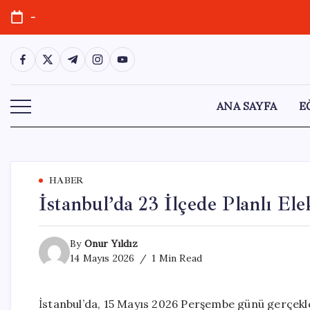
Skip
-
to
content
https://www.facebook.com/
https://twitter.com/
https://t.me/
https://www.instagram.com/
https://youtube.com/
ANA SAYFA
E
HABER
İstanbul’da 23 İlçede Planlı Ele
By
Onur Yıldız
14 Mayıs 2026
1 Min Read
İstanbul’da, 15 Mayıs 2026 Perşembe günü gerçekleşt