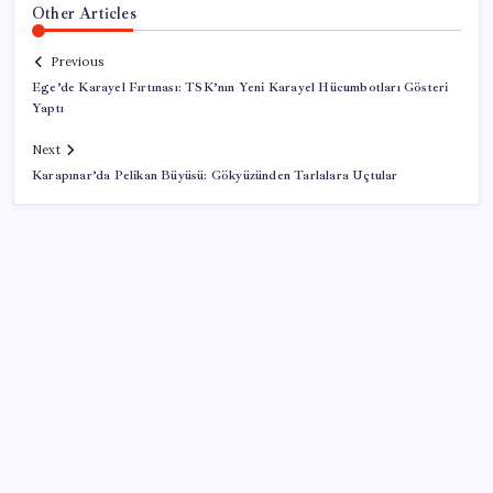
Other Articles
Previous
Ege’de Karayel Fırtınası: TSK’nın Yeni Karayel Hücumbotları Gösteri
Yaptı
Next
Karapınar’da Pelikan Büyüsü: Gökyüzünden Tarlalara Uçtular
SON YAZILAR
ABD’den Türk zeytinyağına vergi engeli: