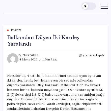
Skip
to
content
EĞITIM
Balkondan Düşen İki Kardeş
Yaralandı
Balkondan
By
Onur Yıldız
yorumlar kapalı
Düşen
14 Mayıs 2026
1 Min Read
İki
Kardeş
Yaralandı
Nevşehir’de, 4 katlı bir binanın birinci katında oyun oynayan
için
iki kardeş, henüz belirlenemeyen bir sebeple balkondan
düşerek yaralandı. Olay, Karasoku Mahallesi Süer Sokak’taki
binanın birinci katında meydana geldi. Özbekistan uyruklu M.
Ş. (5) ile kardeşi İ. Ş. (2,5) balkonda oyun oynarken aniden aşağı
düştüler. Durumun bildirilmesi üzerine olay yerine sağlık ve
polis ekipleri sevk edildi. Yaralı kardeşler, sağlık ekiplerinin ilk
müdahalesinin ardından Nevşehir Devlet Hastanesi’ne