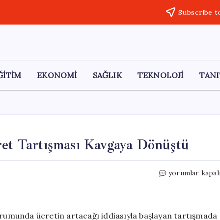
Subscribe t
ĞİTİM
EKONOMİ
SAĞLIK
TEKNOLOJİ
TANI
ret Tartışması Kavgaya Dönüştü
Taksici
yorumlar kapal
ve
Yolcu
Arasındaki
Ücret
durumunda ücretin artacağı iddiasıyla başlayan tartışmada