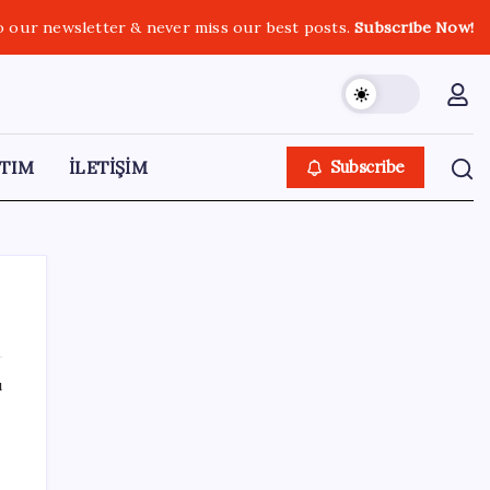
o our newsletter & never miss our best posts.
Subscribe Now!
TIM
İLETİŞİM
Subscribe
ı
SON YAZILAR
Fazla sodyum sinsice sağlığı olumsuz
etkiliyor! Tansiyonu yükseltip vücuda su