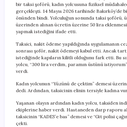
bir taksi şoförü, kadın yolcusuna fiziksel müdahal
gerçekleşti. 14 Mayıs 2026 tarihinde Bakırköy’de b
önünden bindi. Yolculuğun sonunda taksi şoförü, üc
üzerinden alınan ücretin üzerine 50 lira eklenmes
yapmak istediğini ifade etti.
Taksici, nakit ödeme yapıldığında uygulamanın ceza 
sonrası şoför, nakit ödemeyi kabul etti. Ancak ta
istediğinde kapıların kilitli olduğunu fark etti. Bu
yolcu, “300 lira verdim, paramın üstünü istiyorum” 
verdi.
Kadın yolcunun “Yüzünü de çektim” demesi üzerine, 
dedi. Ardından, taksicinin elinin tersiyle kadına v
Yaşanan olayın ardından kadın yolcu, taksiden ind
ekiplerine haber verdi. Hastaneden darp raporu al
taksicinin “KADES’e bas” demesi ve “Git polisi çağı
çekti.