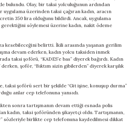
Tartışması
ede bulundu. Olay, bir taksi yolculuğunun ardından
Kavgaya
ir uygulama üzerinden taksi çağıran kadın, aracın
Dönüştü
retin 350 lira olduğunu bildirdi. Ancak, uygulama
için
i gerektiğini söylemesi üzerine kadın, nakit ödeme
kesebileceğini belirtti. İkili arasında yaşanan gerilim
rtışma devam ederken, kadın yolcu taksiden inmek
 sırada taksi şoförü, “KADES’e bas” diyerek bağırdı. Kadın
derken, şoför, “Bıktım sizin gibilerden” diyerek karşılık
taksi şoförü sert bir şekilde “Git işine, konuşup durma”
urduğu anlar cep telefonuna yansıdı.
ikten sonra tartışmanın devam ettiği esnada polis
an kadın, taksi şoföründen şikayetçi oldu. Tartışmanın,
r” sözleriyle birlikte cep telefonuna kaydedilmesi dikkat