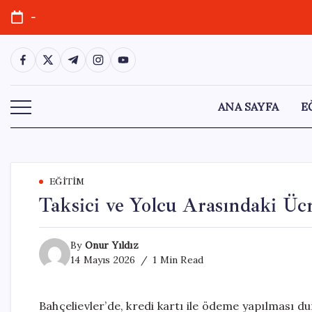
Skip
-
to
content
https://www.facebook.com/
https://twitter.com/
https://t.me/
https://www.instagram.com/
https://youtube.com/
ANA SAYFA
E
EĞITIM
Taksici ve Yolcu Arasındaki Üc
By
Onur Yıldız
14 Mayıs 2026
1 Min Read
Bahçelievler’de, kredi kartı ile ödeme yapılması 