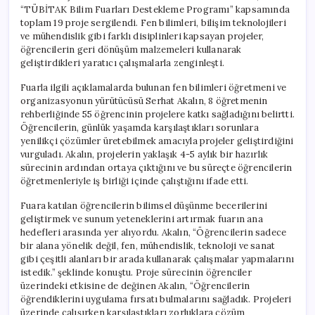
“TÜBİTAK Bilim Fuarları Destekleme Programı” kapsamında
toplam 19 proje sergilendi. Fen bilimleri, bilişim teknolojileri
ve mühendislik gibi farklı disiplinleri kapsayan projeler,
öğrencilerin geri dönüşüm malzemeleri kullanarak
geliştirdikleri yaratıcı çalışmalarla zenginleşti.
Fuarla ilgili açıklamalarda bulunan fen bilimleri öğretmeni ve
organizasyonun yürütücüsü Serhat Akalın, 8 öğretmenin
rehberliğinde 55 öğrencinin projelere katkı sağladığını belirtti.
Öğrencilerin, günlük yaşamda karşılaştıkları sorunlara
yenilikçi çözümler üretebilmek amacıyla projeler geliştirdiğini
vurguladı. Akalın, projelerin yaklaşık 4-5 aylık bir hazırlık
sürecinin ardından ortaya çıktığını ve bu süreçte öğrencilerin
öğretmenleriyle iş birliği içinde çalıştığını ifade etti.
Fuara katılan öğrencilerin bilimsel düşünme becerilerini
geliştirmek ve sunum yeteneklerini artırmak fuarın ana
hedefleri arasında yer alıyordu. Akalın, “Öğrencilerin sadece
bir alana yönelik değil, fen, mühendislik, teknoloji ve sanat
gibi çeşitli alanları bir arada kullanarak çalışmalar yapmalarını
istedik.” şeklinde konuştu. Proje sürecinin öğrenciler
üzerindeki etkisine de değinen Akalın, “Öğrencilerin
öğrendiklerini uygulama fırsatı bulmalarını sağladık. Projeleri
üzerinde çalışırken karşılaştıkları zorluklara çözüm