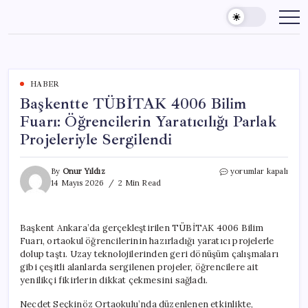
Skip
to
content
HABER
Başkentte TÜBİTAK 4006 Bilim
Fuarı: Öğrencilerin Yaratıcılığı Parlak
Projeleriyle Sergilendi
Başkentte
By
Onur Yıldız
yorumlar kapalı
TÜBİTAK
14 Mayıs 2026
2 Min Read
4006
Bilim
Fuarı:
Başkent Ankara’da gerçekleştirilen TÜBİTAK 4006 Bilim
Öğrencilerin
Fuarı, ortaokul öğrencilerinin hazırladığı yaratıcı projelerle
Yaratıcılığı
Parlak
dolup taştı. Uzay teknolojilerinden geri dönüşüm çalışmaları
Projeleriyle
gibi çeşitli alanlarda sergilenen projeler, öğrencilere ait
Sergilendi
yenilikçi fikirlerin dikkat çekmesini sağladı.
için
Necdet Seçkinöz Ortaokulu’nda düzenlenen etkinlikte,