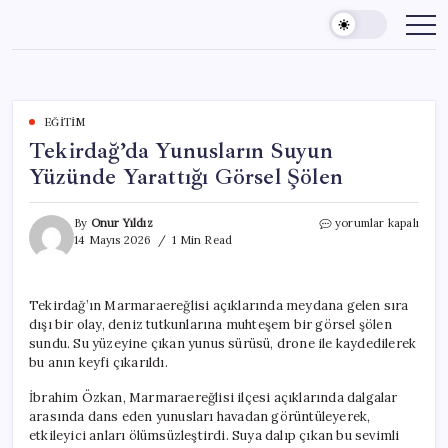
Skip
to
content
EĞITIM
Tekirdağ’da Yunusların Suyun
Yüzünde Yarattığı Görsel Şölen
Tekirdağ’da
By
Onur Yıldız
yorumlar kapalı
Yunusların
14 Mayıs 2026
1 Min Read
Suyun
Yüzünde
Yarattığı
Tekirdağ’ın Marmaraereğlisi açıklarında meydana gelen sıra
Görsel
dışı bir olay, deniz tutkunlarına muhteşem bir görsel şölen
Şölen
için
sundu. Su yüzeyine çıkan yunus sürüsü, drone ile kaydedilerek
bu anın keyfi çıkarıldı.
İbrahim Özkan, Marmaraereğlisi ilçesi açıklarında dalgalar
arasında dans eden yunusları havadan görüntüleyerek,
etkileyici anları ölümsüzleştirdi. Suya dalıp çıkan bu sevimli