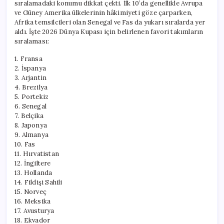
sıralamadaki konumu dikkat çekti. İlk 10’da genellikle Avrupa
ve Güney Amerika ülkelerinin hâkimiyeti göze çarparken,
Afrika temsilcileri olan Senegal ve Fas da yukarı sıralarda yer
aldı. İşte 2026 Dünya Kupası için belirlenen favori takımların
sıralaması:
1. Fransa
2. İspanya
3. Arjantin
4. Brezilya
5. Portekiz
6. Senegal
7. Belçika
8. Japonya
9. Almanya
10. Fas
11. Hırvatistan
12. İngiltere
13. Hollanda
14. Fildişi Sahili
15. Norveç
16. Meksika
17. Avusturya
18. Ekvador