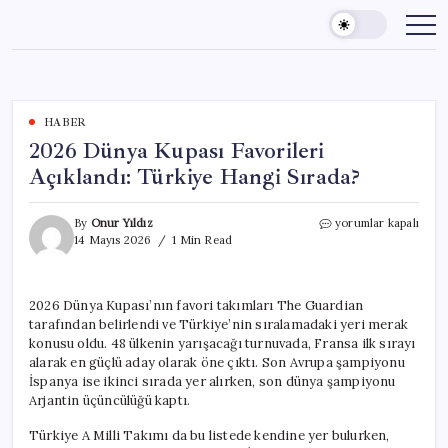
Skip
to
content
HABER
2026 Dünya Kupası Favorileri
Açıklandı: Türkiye Hangi Sırada?
2026
By
Onur Yıldız
yorumlar kapalı
Dünya
14 Mayıs 2026
1 Min Read
Kupası
Favorileri
Açıklandı:
2026 Dünya Kupası’nın favori takımları The Guardian
Türkiye
tarafından belirlendi ve Türkiye’nin sıralamadaki yeri merak
Hangi
Sırada?
konusu oldu. 48 ülkenin yarışacağı turnuvada, Fransa ilk sırayı
için
alarak en güçlü aday olarak öne çıktı. Son Avrupa şampiyonu
İspanya ise ikinci sırada yer alırken, son dünya şampiyonu
Arjantin üçüncülüğü kaptı.
Türkiye A Milli Takımı da bu listede kendine yer bulurken,