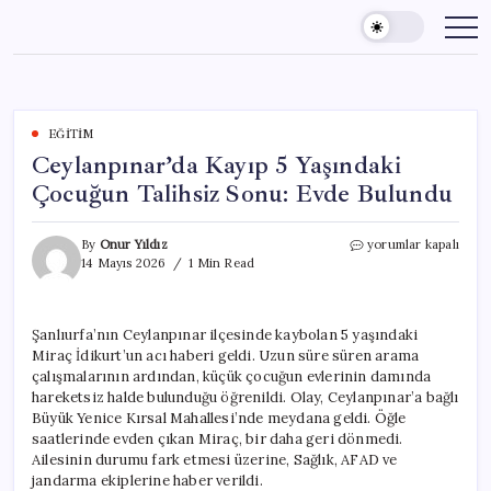
Skip
to
content
EĞITIM
Ceylanpınar’da Kayıp 5 Yaşındaki
Çocuğun Talihsiz Sonu: Evde Bulundu
Ceylanpınar’da
By
Onur Yıldız
yorumlar kapalı
Kayıp
14 Mayıs 2026
1 Min Read
5
Yaşındaki
Çocuğun
Şanlıurfa’nın Ceylanpınar ilçesinde kaybolan 5 yaşındaki
Talihsiz
Miraç İdikurt’un acı haberi geldi. Uzun süre süren arama
Sonu:
Evde
çalışmalarının ardından, küçük çocuğun evlerinin damında
Bulundu
hareketsiz halde bulunduğu öğrenildi. Olay, Ceylanpınar’a bağlı
için
Büyük Yenice Kırsal Mahallesi’nde meydana geldi. Öğle
saatlerinde evden çıkan Miraç, bir daha geri dönmedi.
Ailesinin durumu fark etmesi üzerine, Sağlık, AFAD ve
jandarma ekiplerine haber verildi.