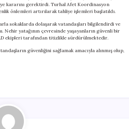
Mahalle
iye kararını gerektirdi. Turhal Afet Koordinasyon
ve
ik önlemleri artırılarak tahliye işlemleri başlatıldı.
7
Köy
arla sokaklarda dolaşarak vatandaşları bilgilendirdi ve
Boşaltılıyor
u. Nehir yatağının çevresinde yaşayanların güvenli bir
için
AD ekipleri tarafından titizlikle sürdürülmektedir.
atandaşların güvenliğini sağlamak amacıyla alınmış olup,