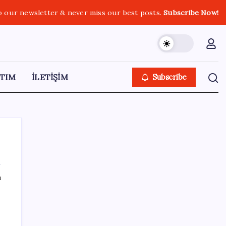
o our newsletter & never miss our best posts.
Subscribe Now!
TIM
İLETİŞİM
Subscribe
ı
SON YAZILAR
ABD’den Türk zeytinyağına vergi engeli:
İhracatçılardan acil çağrı