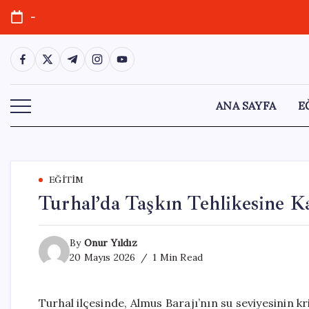
Skip
-
to
content
https://www.facebook.com/
https://twitter.com/
https://t.me/
https://www.instagram.com/
https://youtube.com/
ANA SAYFA
E
EĞITIM
Turhal’da Taşkın Tehlikesine Ka
By
Onur Yıldız
20 Mayıs 2026
1 Min Read
Turhal ilçesinde, Almus Barajı’nın su seviyesinin kr