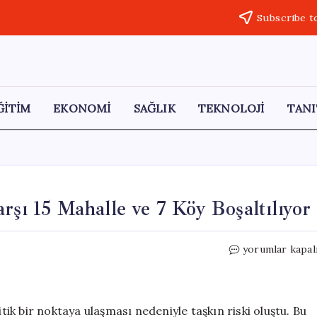
Subscribe t
ĞİTİM
EKONOMİ
SAĞLIK
TEKNOLOJİ
TANI
rşı 15 Mahalle ve 7 Köy Boşaltılıyor
Turhal’da
yorumlar kapal
Taşkın
Tehlikesine
Karşı
15
itik bir noktaya ulaşması nedeniyle taşkın riski oluştu. Bu