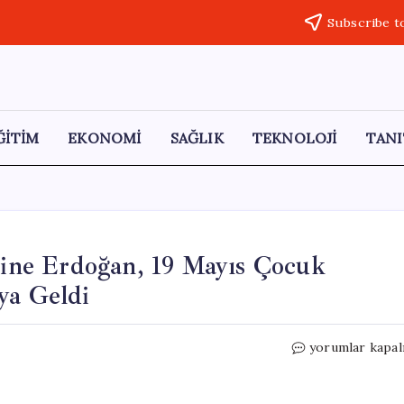
Subscribe t
ĞİTİM
EKONOMİ
SAĞLIK
TEKNOLOJİ
TANI
ne Erdoğan, 19 Mayıs Çocuk
ya Geldi
Cumhurbaşkanı
yorumlar kapal
Erdoğan
ve
Emine