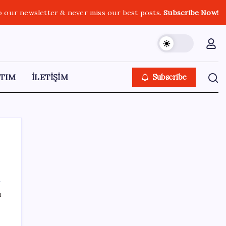
o our newsletter & never miss our best posts.
Subscribe Now!
TIM
İLETİŞİM
Subscribe
SON YAZILAR
ı
Fazla sodyum sinsice sağlığı olumsuz
etkiliyor! Tansiyonu yükseltip vücuda su