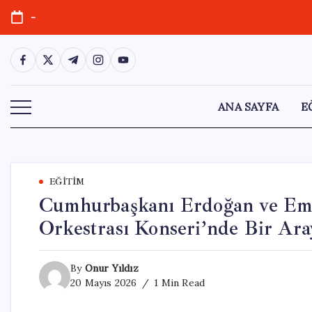
Skip
-
to
content
https://www.facebook.com/
https://twitter.com/
https://t.me/
https://www.instagram.com/
https://youtube.com/
ANA SAYFA
E
EĞITIM
Cumhurbaşkanı Erdoğan ve Emi
Orkestrası Konseri’nde Bir Ara
By
Onur Yıldız
20 Mayıs 2026
1 Min Read