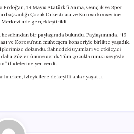
Erdoğan,
 Erdoğan, 19 Mayıs Atatürk’ü Anma, Gençlik ve Spor
19
urbaşkanlığı Çocuk Orkestrası ve Korosu konserine
Mayıs
r Merkezi’nde gerçekleştirildi.
Çocuk
Orkestrası
a hesabından bir paylaşımda bulundu. Paylaşımında, “19
Konseri’nde
sı ve Korosu’nun muhteşem konseriyle birlikte yaşadık.
Bir
alplerimize dokundu. Sahnedeki uyumları ve etkileyici
Araya
ez daha gözler önüne serdi. Tüm çocuklarımızı sevgiyle
Geldi
için
m.” ifadelerine yer verdi.
rtırırken, izleyicilere de keyifli anlar yaşattı.