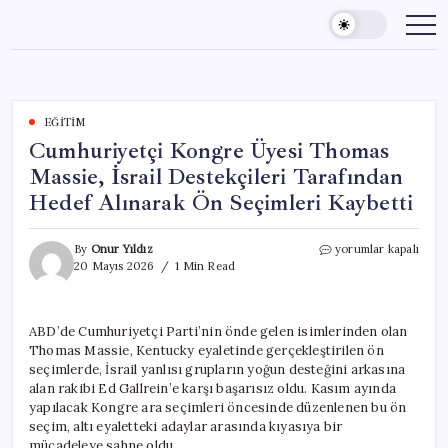
Skip
to
content
EĞITIM
Cumhuriyetçi Kongre Üyesi Thomas
Massie, İsrail Destekçileri Tarafından
Hedef Alınarak Ön Seçimleri Kaybetti
Cumhuriyetçi
By
Onur Yıldız
yorumlar kapalı
Kongre
20 Mayıs 2026
1 Min Read
Üyesi
Thomas
Massie,
ABD’de Cumhuriyetçi Parti’nin önde gelen isimlerinden olan
İsrail
Thomas Massie, Kentucky eyaletinde gerçekleştirilen ön
Destekçileri
Tarafından
seçimlerde, İsrail yanlısı grupların yoğun desteğini arkasına
Hedef
alan rakibi Ed Gallrein’e karşı başarısız oldu. Kasım ayında
Alınarak
yapılacak Kongre ara seçimleri öncesinde düzenlenen bu ön
Ön
seçim, altı eyaletteki adaylar arasında kıyasıya bir
Seçimleri
mücadeleye sahne oldu.