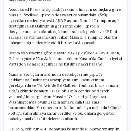
Kaybetti
için
Associated Press’in açıkladığı resmi olmayan sonuçlara göre,
Massie, özellikle Epstein dosyaları konusundaki görüş
ayrılıkları nedeniyle, eski ABD Başkanı Donald Trump’ın açık
desteğini alan Gallrein’in gerisinde kaldı. Epstein
dosyalarının tam olarak açıklanmasını talep eden ve ABD’nin
savaşlara katılmasına karşı çıkan Massie, Trump ile olan bu
anlaşmazlığı nedeniyle ciddi bir oy kaybı yaşadı.
Seçim sonuçlarına göre Massie, yaklaşık yüzde 45 oy alırken,
Gallrein yüzde 55 oyla kazanan oldu ve Kasım’da Cumhuriyetçi
Parti’den Kongre seçimlerine katılma hakkı kazandı.
Massie, sonuçların ardından destekçilerine yaptığı
açıklamada, “Rakibimi arayıp yenilgimi kabul etmem
gerekiyordu ve Tel Aviv’de Ed Gallrein’i bulmak biraz zaman
aldı,” şeklinde konuştu. İsrail lobisinin kendisine destek
vermediğini vurgulayan Massie, “Onlar 14 yıl boyunca
Washington’da oyumu satın almaya çalıştılar ama
başaramadılar. Yarış neden bu kadar pahalıya mal oldu? Çünkü
koltuğu satın almaya karar verdiler ve bu, onlara gerçekten
pahalıya mal oldu,” ifadelerini kullandı.
Gallrein, eski bir ABD donanma komandosu olarak Trump’ın