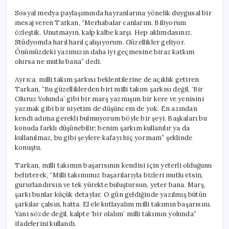
Sosyal medya paylaşımında hayranlarına yönelik duygusal bir
mesaj veren Tarkan, “Merhabalar canlarım. Biliyorum
özleştik. Unutmayın, kalp kalbe karşı. Hep aklımdasınız.
Stüdyomda harıl harıl çalışıyorum. Güzellikler geliyor.
Önümüzdeki yazımızın daha iyi geçmesine biraz katkım
olursa ne mutlu bana” dedi.
Ayrıca, milli takım şarkısı beklentilerine de açıklık getiren
Tarkan, “Bu güzelliklerden biri milli takım şarkısı değil, ‘Bir
Oluruz Yolunda’ gibi bir marş yazmışım bir kere ve yenisini
yazmak gibi bir niyetim de düşüncem de yok. En azından
kendi adıma gerekli bulmuyorum böyle bir şeyi. Başkaları bu
konuda farklı düşünebilir; benim şarkım kullanılır ya da
kullanılmaz, bu gibi şeylere kafayı hiç yormam” şeklinde
konuştu.
Tarkan, milli takımın başarısının kendisi için yeterli olduğunu
belirterek, “Milli takımımız başarılarıyla bizleri mutlu etsin,
gururlandırsın ve tek yürekte buluştursun, yeter bana. Marş,
şarkı bunlar küçük detaylar. O gün geldiğinde yazılmış bütün
şarkılar çalsın, hatta. El ele kutlayalım milli takımın başarısını.
Yani sözde değil, kalpte ‘bir olalım’ milli takımın yolunda”
ifadelerini kullandı.