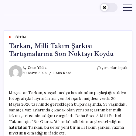
Skip
to
content
EĞITIM
Tarkan, Milli Takım Şarkısı
Tartışmalarına Son Noktayı Koydu
Tarkan,
By
Onur Yıldız
yorumlar kapalı
Milli
20 Mayıs 2026
1 Min Read
Takım
Şarkısı
Tartışmalarına
Megastar Tarkan, sosyal medya hesabından paylaştığı stüdyo
Son
fotoğrafıyla hayranlarına yeni bir şarkı müjdesi verdi. 20
Noktayı
Koydu
Mayıs 2026 tarihinde gerçekleşen bu paylaşımda, 53 yaşındaki
için
sanatçı, yaz aylarında çıkacak olan yeni parçasının bir milli
takım şarkısı olmadığını vurguladı. Daha önce A Milli Futbol
Takımı için “Bir Oluruz Yolunda” adlı bir marş bestelediğini
hatırlatan Tarkan, bu sefer yeni bir milli takım şarkısı yazma
niyetinin olmadığını ifade etti.