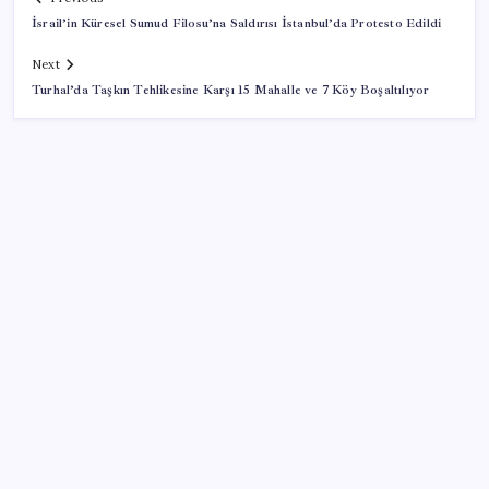
İsrail’in Küresel Sumud Filosu’na Saldırısı İstanbul’da Protesto Edildi
Next
Turhal’da Taşkın Tehlikesine Karşı 15 Mahalle ve 7 Köy Boşaltılıyor
SON YAZILAR
ABD’den Türk zeytinyağına vergi engeli:
İhracatçılardan acil çağrı
Fazla sodyum sinsice sağlığı olumsuz etkiliyor!
Tansiyonu yükseltip vücuda su tutturuyor