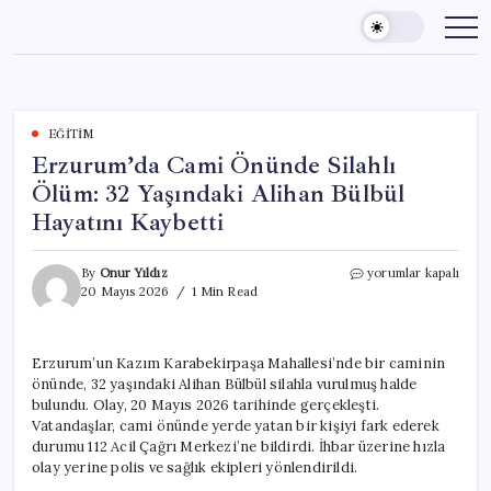
Skip
to
content
EĞITIM
Erzurum’da Cami Önünde Silahlı
Ölüm: 32 Yaşındaki Alihan Bülbül
Hayatını Kaybetti
Erzurum’da
By
Onur Yıldız
yorumlar kapalı
Cami
20 Mayıs 2026
1 Min Read
Önünde
Silahlı
Ölüm:
Erzurum’un Kazım Karabekirpaşa Mahallesi’nde bir caminin
32
önünde, 32 yaşındaki Alihan Bülbül silahla vurulmuş halde
Yaşındaki
Alihan
bulundu. Olay, 20 Mayıs 2026 tarihinde gerçekleşti.
Bülbül
Vatandaşlar, cami önünde yerde yatan bir kişiyi fark ederek
Hayatını
durumu 112 Acil Çağrı Merkezi’ne bildirdi. İhbar üzerine hızla
Kaybetti
olay yerine polis ve sağlık ekipleri yönlendirildi.
için