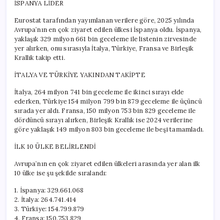
İSPANYA LİDER
Eurostat tarafından yayımlanan verilere göre, 2025 yılında
Avrupa’nın en çok ziyaret edilen ülkesi İspanya oldu. İspanya,
yaklaşık 329 milyon 661 bin geceleme ile listenin zirvesinde
yer alırken, onu sırasıyla İtalya, Türkiye, Fransa ve Birleşik
Krallık takip etti.
İTALYA VE TÜRKİYE YAKINDAN TAKİPTE
İtalya, 264 milyon 741 bin geceleme ile ikinci sırayı elde
ederken, Türkiye 154 milyon 799 bin 879 geceleme ile üçüncü
sırada yer aldı. Fransa, 150 milyon 753 bin 829 geceleme ile
dördüncü sırayı alırken, Birleşik Krallık ise 2024 verilerine
göre yaklaşık 149 milyon 803 bin geceleme ile beşi tamamladı.
İLK 10 ÜLKE BELİRLENDİ
Avrupa’nın en çok ziyaret edilen ülkeleri arasında yer alan ilk
10 ülke ise şu şekilde sıralandı:
1. İspanya: 329.661.068
2. İtalya: 264.741.414
3. Türkiye: 154.799.879
4. Fransa: 150.753.829