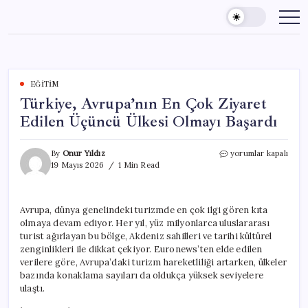
Skip
to
content
EĞITIM
Türkiye, Avrupa’nın En Çok Ziyaret
Edilen Üçüncü Ülkesi Olmayı Başardı
Türkiye,
By
Onur Yıldız
yorumlar kapalı
Avrupa’nın
19 Mayıs 2026
1 Min Read
En
Çok
Ziyaret
Avrupa, dünya genelindeki turizmde en çok ilgi gören kıta
Edilen
olmaya devam ediyor. Her yıl, yüz milyonlarca uluslararası
Üçüncü
Ülkesi
turist ağırlayan bu bölge, Akdeniz sahilleri ve tarihi kültürel
Olmayı
zenginlikleri ile dikkat çekiyor. Euronews’ten elde edilen
Başardı
verilere göre, Avrupa’daki turizm hareketliliği artarken, ülkeler
için
bazında konaklama sayıları da oldukça yüksek seviyelere
ulaştı.