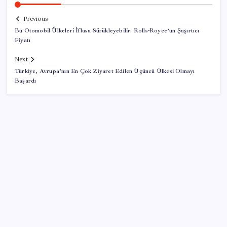
Previous
Bu Otomobil Ülkeleri İflasa Sürükleyebilir: Rolls-Royce’un Şaşırtıcı
Fiyatı
Next
Türkiye, Avrupa’nın En Çok Ziyaret Edilen Üçüncü Ülkesi Olmayı
Başardı
SON YAZILAR
Yunanistan’dan Marmaris’e 2 bin 768 kişi birden akın