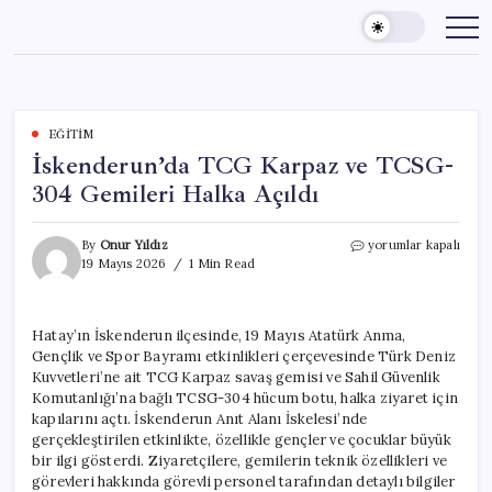
Skip
to
content
EĞITIM
İskenderun’da TCG Karpaz ve TCSG-
304 Gemileri Halka Açıldı
İskenderun’da
By
Onur Yıldız
yorumlar kapalı
TCG
19 Mayıs 2026
1 Min Read
Karpaz
ve
TCSG-
Hatay’ın İskenderun ilçesinde, 19 Mayıs Atatürk Anma,
304
Gençlik ve Spor Bayramı etkinlikleri çerçevesinde Türk Deniz
Gemileri
Halka
Kuvvetleri’ne ait TCG Karpaz savaş gemisi ve Sahil Güvenlik
Açıldı
Komutanlığı’na bağlı TCSG-304 hücum botu, halka ziyaret için
için
kapılarını açtı. İskenderun Anıt Alanı İskelesi’nde
gerçekleştirilen etkinlikte, özellikle gençler ve çocuklar büyük
bir ilgi gösterdi. Ziyaretçilere, gemilerin teknik özellikleri ve
görevleri hakkında görevli personel tarafından detaylı bilgiler