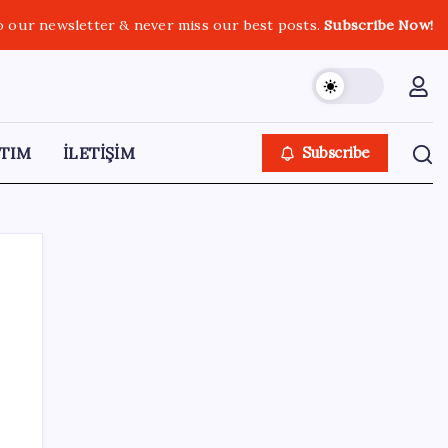
o our newsletter & never miss our best posts.
Subscribe Now!
TIM
İLETİŞİM
Subscribe
SON YAZILAR
ABD’den Türk zeytinyağına vergi engeli:
İhracatçılardan acil çağrı