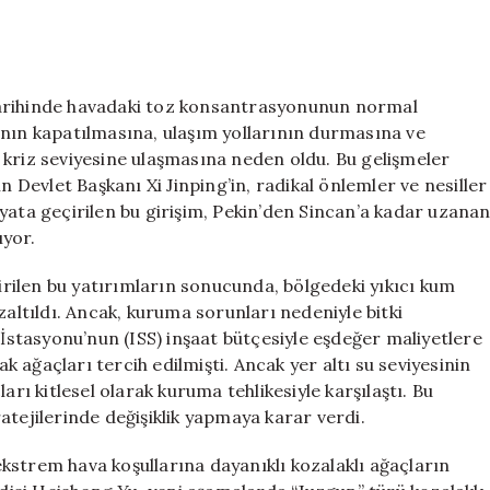
100
Milyar
Dolar
için
tarihinde havadaki toz konsantrasyonunun normal
ının kapatılmasına, ulaşım yollarının durmasına ve
 kriz seviyesine ulaşmasına neden oldu. Bu gelişmeler
n Devlet Başkanı Xi Jinping’in, radikal önlemler ve nesiller
yata geçirilen bu girişim, Pekin’den Sincan’a kadar uzana
ıyor.
tirilen bu yatırımların sonucunda, bölgedeki yıkıcı kum
zaltıldı. Ancak, kuruma sorunları nedeniyle bitki
 İstasyonu’nun (ISS) inşaat bütçesiyle eşdeğer maliyetlere
ak ağaçları tercih edilmişti. Ancak yer altı su seviyesinin
arı kitlesel olarak kuruma tehlikesiyle karşılaştı. Bu
atejilerinde değişiklik yapmaya karar verdi.
 ekstrem hava koşullarına dayanıklı kozalaklı ağaçların