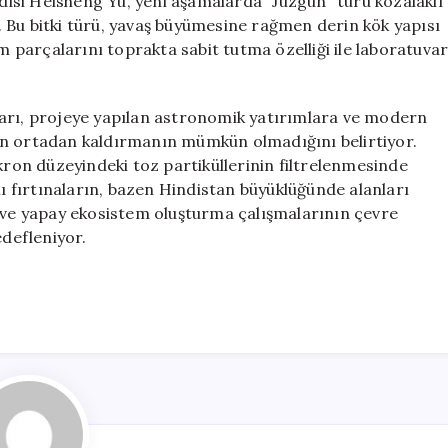
isi Heisheng Yu, yeni aşamalarda “Juzgun” türü kozalaklı
dı. Bu bitki türü, yavaş büyümesine rağmen derin kök yapısı
um parçalarını toprakta sabit tutma özelliği ile laboratuva
ları, projeye yapılan astronomik yatırımlara ve modern
en ortadan kaldırmanın mümkün olmadığını belirtiyor.
ikron düzeyindeki toz partiküllerinin filtrelenmesinde
lı fırtınaların, bazen Hindistan büyüklüğünde alanları
r ve yapay ekosistem oluşturma çalışmalarının çevre
edefleniyor.