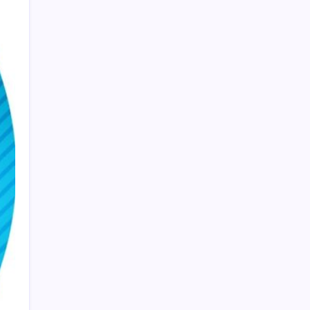
Fazla sodyum sinsice sağlığı olumsuz
etkiliyor! Tansiyonu yükseltip vücuda su
tutturuyor
Yunanistan’dan Marmaris’e 2 bin 768 kişi
birden akın etti
Mohamed Salah transferi borsayı salladı:
Trabzonspor hisseleri uçuşa geçti
AB’den Karar: Yapay Zeka İçerikleri Artık
Etiketlenecek
YENİ Parti Eskişehir’de resmen kuruldu:
Talat Yalaz’dan ‘kale’ vurgusu
AMD Radeon RX 9050 Performansı ile Üzdü
Haziran ayı dış ticaret karnesi belli oldu:
Türkiye’nin en çok ticaret yaptığı ülkeler
hangileri?
Yollara sünger döşemeye başladır