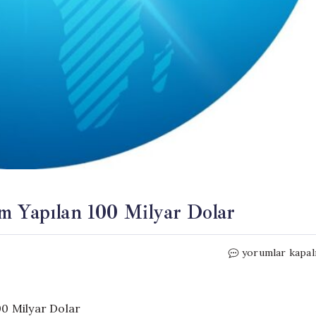
m Yapılan 100 Milyar Dolar
Çölleşmeyi
yorumlar kapal
Önlemek
İçin
Yatırım
Yapılan