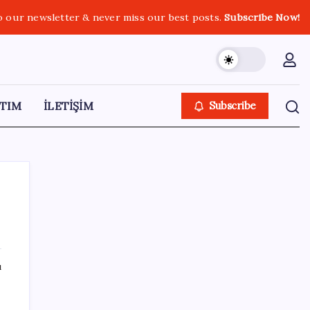
o our newsletter & never miss our best posts.
Subscribe Now!
TIM
İLETİŞİM
Subscribe
SON YAZILAR
ı
ABD’den Türk zeytinyağına vergi engeli:
İhracatçılardan acil çağrı