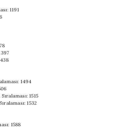
ası: 1191
6
378
 1397
1438
ralaması: 1494
506
Sıralaması: 1515
Sıralaması: 1532
ası: 1588