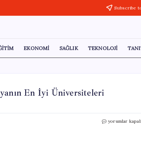
Subscribe t
ĞİTİM
EKONOMİ
SAĞLIK
TEKNOLOJİ
TANI
yanın En İyi Üniversiteleri
Türkiye’den
yorumlar kapal
47
Üniversite,
Dünyanın