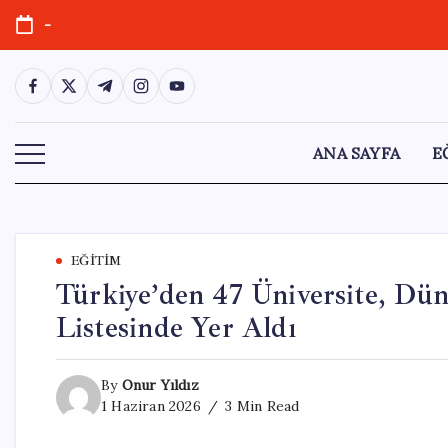
Skip
-
to
content
https://www.facebook.com/
https://twitter.com/
https://t.me/
https://www.instagram.com/
https://youtube.com/
ANA SAYFA
E
EĞITIM
Türkiye’den 47 Üniversite, Dün
Listesinde Yer Aldı
By
Onur Yıldız
1 Haziran 2026
3 Min Read