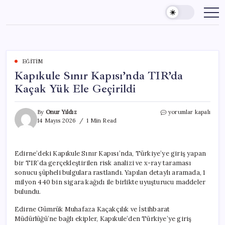
Skip
to
content
EĞITIM
Kapıkule Sınır Kapısı’nda TIR’da
Kaçak Yük Ele Geçirildi
Kapıkule
By
Onur Yıldız
yorumlar kapalı
Sınır
14 Mayıs 2026
1 Min Read
Kapısı’nda
TIR’da
Kaçak
Edirne’deki Kapıkule Sınır Kapısı’nda, Türkiye’ye giriş yapan
Yük
bir TIR’da gerçekleştirilen risk analizi ve x-ray taraması
Ele
Geçirildi
sonucu şüpheli bulgulara rastlandı. Yapılan detaylı aramada, 1
için
milyon 440 bin sigara kağıdı ile birlikte uyuşturucu maddeler
bulundu.
Edirne Gümrük Muhafaza Kaçakçılık ve İstihbarat
Müdürlüğü’ne bağlı ekipler, Kapıkule’den Türkiye’ye giriş