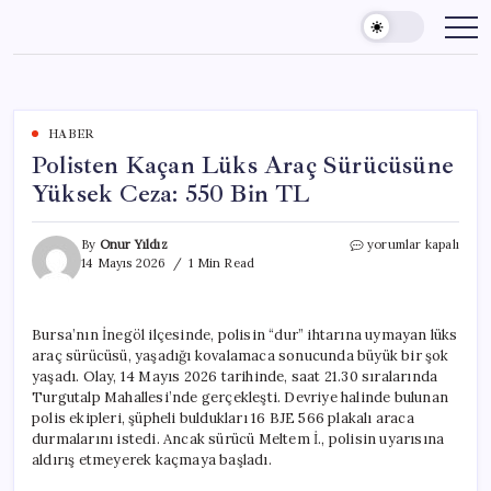
Skip
to
content
HABER
Polisten Kaçan Lüks Araç Sürücüsüne
Yüksek Ceza: 550 Bin TL
Polisten
By
Onur Yıldız
yorumlar kapalı
Kaçan
14 Mayıs 2026
1 Min Read
Lüks
Araç
Sürücüsüne
Bursa’nın İnegöl ilçesinde, polisin “dur” ihtarına uymayan lüks
Yüksek
araç sürücüsü, yaşadığı kovalamaca sonucunda büyük bir şok
Ceza:
550
yaşadı. Olay, 14 Mayıs 2026 tarihinde, saat 21.30 sıralarında
Bin
Turgutalp Mahallesi’nde gerçekleşti. Devriye halinde bulunan
TL
polis ekipleri, şüpheli buldukları 16 BJE 566 plakalı araca
için
durmalarını istedi. Ancak sürücü Meltem İ., polisin uyarısına
aldırış etmeyerek kaçmaya başladı.