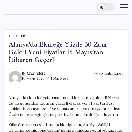
Skip
to
content
HABER
Alanya’da Ekmeğe Yüzde 30 Zam
Geldi! Yeni Fiyatlar 15 Mayıs’tan
İtibaren Geçerli
Alanya’da
By
Onur Yıldız
yorumlar kapalı
Ekmeğe
14 Mayıs 2026
1 Min Read
Yüzde
30
Zam
Alanya’da ekmek fiyatlarına önemli bir zam yapıldı. 15 Mayıs
Geldi!
Cuma gününden itibaren geçerli olacak yeni fiyat tarifesi
Yeni
Fiyatlar
açıklandı. Alanya Esnaf ve Sanatkarlar Odası Başkanı Ali İhsan
15
Özdemir, ekmeğin gramajı ve fiyatının artırıldığını duyurdu.
Mayıs’tan
İtibaren
Yıllardır fırıncı esnafının beklediği zam, Antalya Valiliği
Geçerli
Uzlaşma Komisyonu toplantısının ardından resmiyet kazandı.