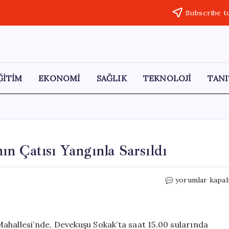
Subscribe t
ĞİTİM
EKONOMİ
SAĞLIK
TEKNOLOJİ
TANI
n Çatısı Yangınla Sarsıldı
Küçükçekmece’
yorumlar kapal
4
Katlı
Binanın
Çatısı
ahallesi’nde, Devekuşu Sokak’ta saat 15.00 sularında