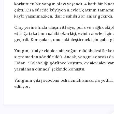
korkutucu bir yangın olayı yaşandı. 4 katlı bir bin
çıktı. Kısa sürede büyüyen alevler, çatının tamam
kaybı yaşanmazken, daire sahibi zor anlar geçirdi.
Olay yerine hızla ulaşan itfaiye, polis ve sağlık ekip
etti. Çatı katının sahibi olan kişi, evinin alevler iç
geçirdi. Komşuları, onu sakinleştirmek için çaba g
Yangın, itfaiye ekiplerinin yoğun müdahalesi ile kon
sıçramadan söndürüldü. Ancak, yangın sonrası dai
Fidan, “Kalabalığı görünce koştum, ev alev alev yan
yaralanan olmadı” şeklinde konuştu.
Yangının çıkış sebebini belirlemek amacıyla yetkilil
ediliyor.