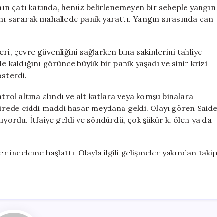
Yangınla
anın çatı katında, henüz belirlenemeyen bir sebeple yangın
Sarsıldı
ını sararak mahallede panik yarattı. Yangın sırasında can
için
leri, çevre güvenliğini sağlarken bina sakinlerini tahliye
inde kaldığını görünce büyük bir panik yaşadı ve sinir krizi
österdi.
trol altına alındı ve alt katlara veya komşu binalara
rede ciddi maddi hasar meydana geldi. Olayı gören Said
ıyordu. İtfaiye geldi ve söndürdü, çok şükür ki ölen ya da
er inceleme başlattı. Olayla ilgili gelişmeler yakından taki