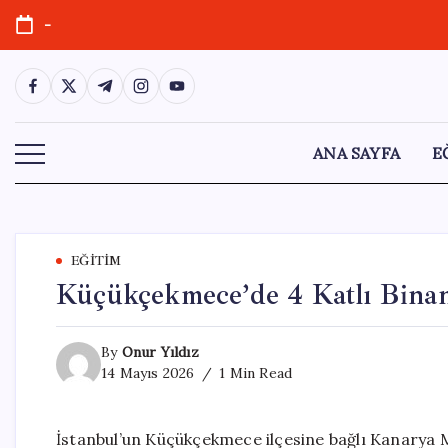
Skip
-
to
content
https://www.facebook.com/
https://twitter.com/
https://t.me/
https://www.instagram.com/
https://youtube.com/
ANA SAYFA
E
EĞITIM
Küçükçekmece’de 4 Katlı Binanı
By
Onur Yıldız
14 Mayıs 2026
1 Min Read
İstanbul’un Küçükçekmece ilçesine bağlı Kanarya M