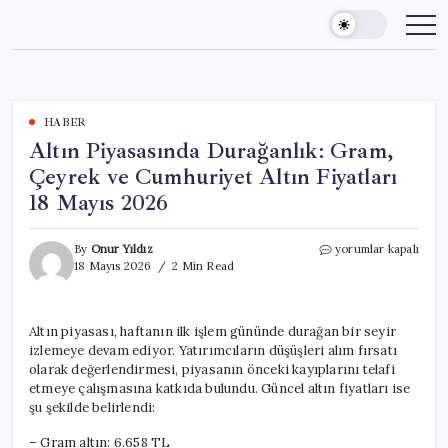
Skip
to
content
HABER
Altın Piyasasında Durağanlık: Gram,
Çeyrek ve Cumhuriyet Altın Fiyatları
18 Mayıs 2026
Altın
By
Onur Yıldız
yorumlar kapalı
Piyasasında
18 Mayıs 2026
2 Min Read
Durağanlık:
Gram,
Çeyrek
Altın piyasası, haftanın ilk işlem gününde durağan bir seyir
ve
izlemeye devam ediyor. Yatırımcıların düşüşleri alım fırsatı
Cumhuriyet
Altın
olarak değerlendirmesi, piyasanın önceki kayıplarını telafi
Fiyatları
etmeye çalışmasına katkıda bulundu. Güncel altın fiyatları ise
18
şu şekilde belirlendi:
Mayıs
2026
– Gram altın: 6.658 TL