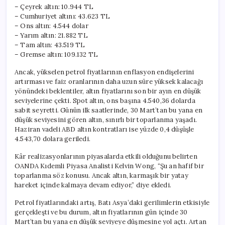
için
– Çeyrek altın: 10.944 TL
– Cumhuriyet altını: 43.623 TL
– Ons altın: 4.544 dolar
– Yarım altın: 21.882 TL
– Tam altın: 43.519 TL
– Gremse altın: 109.132 TL
Ancak, yükselen petrol fiyatlarının enflasyon endişelerini
artırması ve faiz oranlarının daha uzun süre yüksek kalacağı
yönündeki beklentiler, altın fiyatlarını son bir ayın en düşük
seviyelerine çekti. Spot altın, ons başına 4.540,36 dolarda
sabit seyretti. Günün ilk saatlerinde, 30 Mart’tan bu yana en
düşük seviyesini gören altın, sınırlı bir toparlanma yaşadı.
Haziran vadeli ABD altın kontratları ise yüzde 0,4 düşüşle
4.543,70 dolara geriledi.
Kâr realizasyonlarının piyasalarda etkili olduğunu belirten
OANDA Kıdemli Piyasa Analisti Kelvin Wong, “Şu an hafif bir
toparlanma söz konusu. Ancak altın, karmaşık bir yatay
hareket içinde kalmaya devam ediyor,” diye ekledi.
Petrol fiyatlarındaki artış, Batı Asya’daki gerilimlerin etkisiyle
gerçekleşti ve bu durum, altın fiyatlarının gün içinde 30
Mart’tan bu yana en düşük seviyeye düşmesine yol açtı. Artan