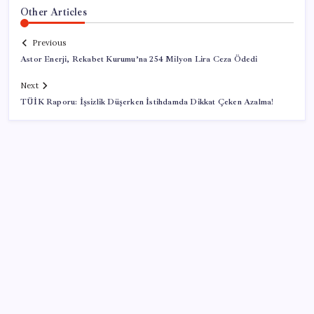
Other Articles
Previous
Astor Enerji, Rekabet Kurumu’na 254 Milyon Lira Ceza Ödedi
Next
TÜİK Raporu: İşsizlik Düşerken İstihdamda Dikkat Çeken Azalma!
SON YAZILAR
Fazla sodyum sinsice sağlığı olumsuz etkiliyor!
Tansiyonu yükseltip vücuda su tutturuyor