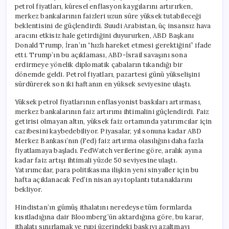
petrol fiyatları, küresel enflasyon kaygılarını artırırken,
merkez bankalarının faizleri uzun süre yüksek tutabileceği
beklentisini de güçlendirdi. Suudi Arabistan, üç insansız hava
aracını etkisiz hale getirdiğini duyururken, ABD Başkanı
Donald Trump, İran’ın “hızlı hareket etmesi gerektiğini” ifade
etti. Trump’ın bu açıklaması, ABD-İsrail savaşını sona
erdirmeye yönelik diplomatik çabaların tıkandığı bir
dönemde geldi. Petrol fiyatları, pazartesi günü yükselişini
sürdürerek son iki haftanın en yüksek seviyesine ulaştı.
Yüksek petrol fiyatlarının enflasyonist baskıları artırması,
merkez bankalarının faiz artırımı ihtimalini güçlendirdi. Faiz
getirisi olmayan altın, yüksek faiz ortamında yatırımcılar için
cazibesini kaybedebiliyor. Piyasalar, yıl sonuna kadar ABD
Merkez Bankası’nın (Fed) faiz artırma olasılığını daha fazla
fiyatlamaya başladı. FedWatch verilerine göre, aralık ayına
kadar faiz artışı ihtimali yüzde 50 seviyesine ulaştı.
Yatırımcılar, para politikasına ilişkin yeni sinyaller için bu
hafta açıklanacak Fed’in nisan ayı toplantı tutanaklarını
bekliyor.
Hindistan’ın gümüş ithalatını neredeyse tüm formlarda
kısıtladığına dair Bloomberg’ün aktardığına göre, bu karar,
ithalatı sınırlamak ve rupi üzerindeki baskıyı azaltmayı