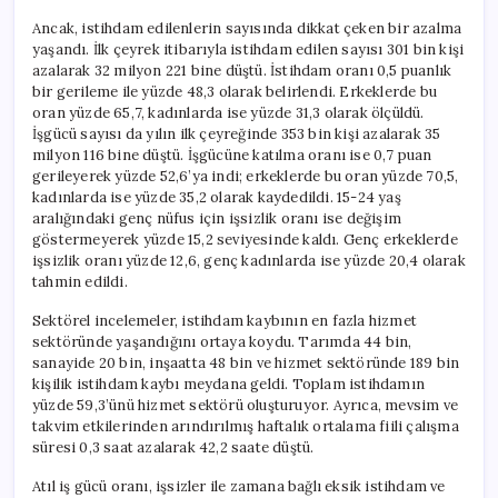
Ancak, istihdam edilenlerin sayısında dikkat çeken bir azalma
yaşandı. İlk çeyrek itibarıyla istihdam edilen sayısı 301 bin kişi
azalarak 32 milyon 221 bine düştü. İstihdam oranı 0,5 puanlık
bir gerileme ile yüzde 48,3 olarak belirlendi. Erkeklerde bu
oran yüzde 65,7, kadınlarda ise yüzde 31,3 olarak ölçüldü.
İşgücü sayısı da yılın ilk çeyreğinde 353 bin kişi azalarak 35
milyon 116 bine düştü. İşgücüne katılma oranı ise 0,7 puan
gerileyerek yüzde 52,6’ya indi; erkeklerde bu oran yüzde 70,5,
kadınlarda ise yüzde 35,2 olarak kaydedildi. 15-24 yaş
aralığındaki genç nüfus için işsizlik oranı ise değişim
göstermeyerek yüzde 15,2 seviyesinde kaldı. Genç erkeklerde
işsizlik oranı yüzde 12,6, genç kadınlarda ise yüzde 20,4 olarak
tahmin edildi.
Sektörel incelemeler, istihdam kaybının en fazla hizmet
sektöründe yaşandığını ortaya koydu. Tarımda 44 bin,
sanayide 20 bin, inşaatta 48 bin ve hizmet sektöründe 189 bin
kişilik istihdam kaybı meydana geldi. Toplam istihdamın
yüzde 59,3’ünü hizmet sektörü oluşturuyor. Ayrıca, mevsim ve
takvim etkilerinden arındırılmış haftalık ortalama fiili çalışma
süresi 0,3 saat azalarak 42,2 saate düştü.
Atıl iş gücü oranı, işsizler ile zamana bağlı eksik istihdam ve