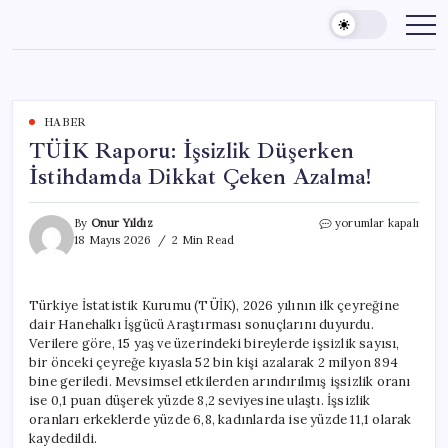
Skip
to
content
HABER
TÜİK Raporu: İşsizlik Düşerken
İstihdamda Dikkat Çeken Azalma!
TÜİK
By
Onur Yıldız
yorumlar kapalı
Raporu:
18 Mayıs 2026
2 Min Read
İşsizlik
Düşerken
İstihdamda
Türkiye İstatistik Kurumu (TÜİK), 2026 yılının ilk çeyreğine
Dikkat
dair Hanehalkı İşgücü Araştırması sonuçlarını duyurdu.
Çeken
Azalma!
Verilere göre, 15 yaş ve üzerindeki bireylerde işsizlik sayısı,
için
bir önceki çeyreğe kıyasla 52 bin kişi azalarak 2 milyon 894
bine geriledi. Mevsimsel etkilerden arındırılmış işsizlik oranı
ise 0,1 puan düşerek yüzde 8,2 seviyesine ulaştı. İşsizlik
oranları erkeklerde yüzde 6,8, kadınlarda ise yüzde 11,1 olarak
kaydedildi.