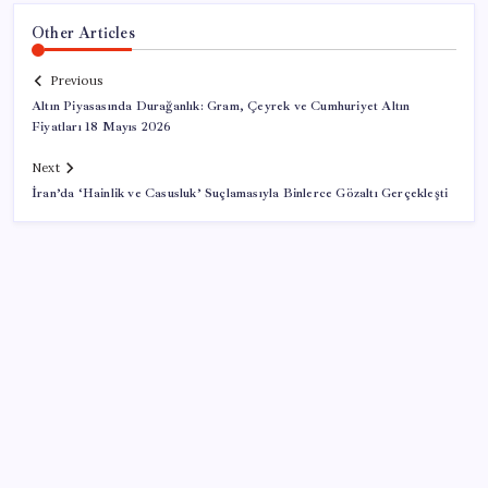
Other Articles
Previous
Altın Piyasasında Durağanlık: Gram, Çeyrek ve Cumhuriyet Altın
Fiyatları 18 Mayıs 2026
Next
İran’da ‘Hainlik ve Casusluk’ Suçlamasıyla Binlerce Gözaltı Gerçekleşti
SON YAZILAR
Yunanistan’dan Marmaris’e 2 bin 768 kişi birden akın