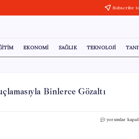
Subscribe t
ĞİTİM
EKONOMİ
SAĞLIK
TEKNOLOJİ
TANI
uçlamasıyla Binlerce Gözaltı
İran’da
yorumlar kapal
‘Hainlik
ve
Casusluk’