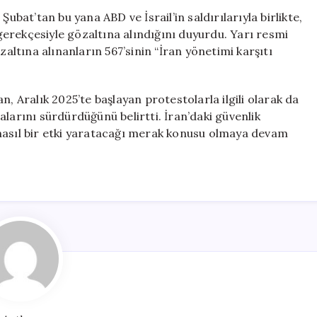
Suçlamasıyla
at’tan bu yana ABD ve İsrail’in saldırılarıyla birlikte,
Binlerce
” gerekçesiyle gözaltına alındığını duyurdu. Yarı resmi
Gözaltı
ltına alınanların 567’sinin “İran yönetimi karşıtı
Gerçekleşti
için
n, Aralık 2025’te başlayan protestolarla ilgili olarak da
larını sürdürdüğünü belirtti. İran’daki güvenlik
nasıl bir etki yaratacağı merak konusu olmaya devam