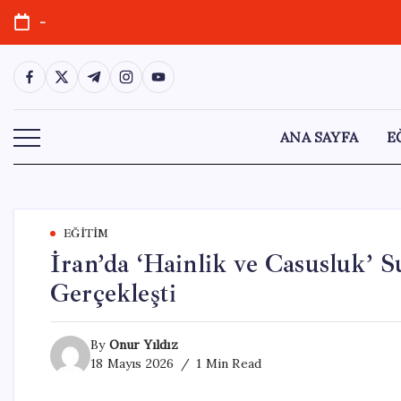
Skip
-
to
content
https://www.facebook.com/
https://twitter.com/
https://t.me/
https://www.instagram.com/
https://youtube.com/
ANA SAYFA
E
EĞITIM
İran’da ‘Hainlik ve Casusluk’ S
Gerçekleşti
By
Onur Yıldız
18 Mayıs 2026
1 Min Read