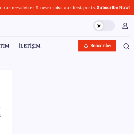
o our newsletter & never miss our best posts.
Subscribe Now!
TIM
İLETİŞİM
Subscribe
SON YAZILAR
ı
ABD’den Türk zeytinyağına vergi engeli:
İhracatçılardan acil çağrı