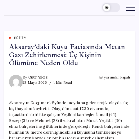
Skip
to
content
EĞITIM
Aksaray’daki Kuyu Faciasında Metan
Gazı Zehirlenmesi: Üç Kişinin
Ölümüne Neden Oldu
Aksaray’daki
By
Onur Yıldız
yorumlar kapalı
Kuyu
18 Mayıs 2026
1 Min Read
Faciasında
Metan
Gazı
Aksaray’ın Koçpınar köyünde meydana gelen trajik olayda, üç
Zehirlenmesi:
kişi hayatını kaybetti. Olay, dün saat 17.30 civarında,
Üç
Kişinin
inşaatlarda birlikte çalışan Yeşildal kardeşler İsmail (42),
Ölümüne
Recep (32) ve Mehmet (28) ile akrabaları Murat Yeşildal (30)
Neden
elma bahçelerine gittiklerinde gerçekleşti. Kendi bahçelerinde
Oldu
bulunan 16 metre derinliğindeki su kuyusunu temizlemeye
için
karar veren kardeşler, bir kişi içeri girerek çalışmalara