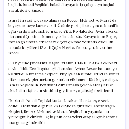
başladı. İsmail Yeşildal, halatla kuyuya inip çalışmaya başladı,
ancak geri çıkmadı.
İsmail’in sesine cevap alamayan Recep, Mehmet ve Murat da
kuyuya inmeye karar verdi. Üçü de geri çıkamayınca, İsmail’in
oğlu yardım istemek için köye gitti. Köylülerden Ayhan Beşer,
durumu öğrenince hemen yardıma koştu. Kuyuya inen Beşer,
metan gazından etkilenerek geri çıkmak zorunda kaldı. Bu
esnada köylüler, 112 Acil Çağrı Merkezi’ni arayarak yardım
istedi.
Olay yerine jandarma, sağlık, itfaiye, UMKE ve AFAD ekipleri
sevk edildi. Kendi çabasıyla kurtulan Ayhan Beşer, hastaneye
kaldırıldı. Kurtarma ekipleri, kuyuya can simidi attıktan sonra,
dibe inen ekipler metan gazından etkilenen dört kişiye ulaştı.
İsmail Yeşildal’ın, kendisini kurtarmaya gelen kardeşleri ve
akrabaları için can simidini giydirmeye çalıştığı belirlendi.
İlk olarak İsmail Yeşildal kurtarılarak acil hastaneye sevk
edildi. Ardından diğer üç kişi kuyudan çıkarıldı, ancak sağlık
ekipleri, Recep, Mehmet ve Murat Yeşildal’ın yaşamlarını
yitirdiğini belirledi. Üç kişinin cenazeleri otopsi için hastane
morguna gönderildi.