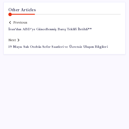
Other Articles
Previous
İran’dan ABD’ye Güncellenmiş Barış Teklifi İletildi**
Next
19 Mayıs Salı Otobüs Sefer Saatleri ve Ücretsiz Ulaşım Bilgileri
SON YAZILAR
AB’den 348 uyduluk güvenlik iletişim ağına onay