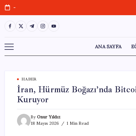
Skip
-
to
content
https://www.facebook.com/
https://twitter.com/
https://t.me/
https://www.instagram.com/
https://youtube.com/
ANA SAYFA
E
HABER
İran, Hürmüz Boğazı’nda Bitcoin
Kuruyor
By
Onur Yıldız
18 Mayıs 2026
1 Min Read