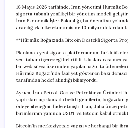
18 Mayıs 2026 tarihinde, İran yönetimi Hürmüz Bo
sigorta tabanlı yenilikçi bir yönetim modeli gelişt
İran Ekonomik İşler Bakanlığı, bu önemli su yolunda
aracılığıyla ülke ekonomisine 10 milyar dolardan fa
**Hürmüz Boğazında Bitcoin Destekli Sigorta Proj
Planlanan yeni sigorta platformunun, farklı ülkele
veri tabanı içereceği belirtildi. Uluslararası medy
bir web sitesi üzerinden yapılan sigorta ödemelerin
Hürmüz Boğazı’nda faaliyet gösteren bazı denizcilik
tarafından hedef alındığı biliniyordu.
Ayrıca, İran Petrol, Gaz ve Petrokimya Ürünleri İhra
yaptıkları açıklamada belirli gemilerin, boğazdan g
ödeyebileceğini ifade etmişti. İran, daha önce petr
birimlerinin yanında USDT ve Bitcoin kabul etmektey
Bitcoin’in merkeziyetsiz yapısı ve herhangi bir ih