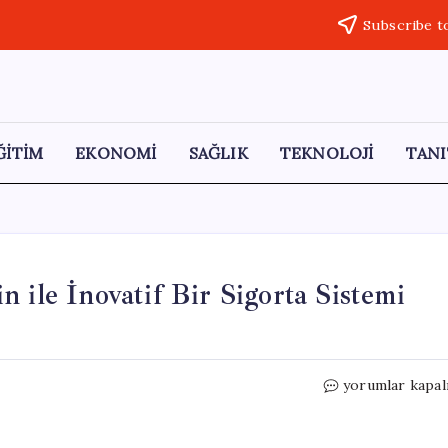
Subscribe t
ĞİTİM
EKONOMİ
SAĞLIK
TEKNOLOJİ
TANI
 ile İnovatif Bir Sigorta Sistemi
İran,
yorumlar kapal
Hürmüz
Boğazı’nda
Bitcoin