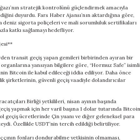
ile
ğazı’nın stratejik kontrolünü güçlendirmek amacıyla
İnovatif
irdiğini duyurdu. Fars Haber Ajansı’nın aktardığına göre,
Bir
 deniz sigorta poliçeleri ve mali sorumluluk sertifikaları
Sigorta
zla katkı sağlamayı hedefliyor.
Sistemi
Kuruyor
esi**
için
rden transit geçiş yapan gemileri birbirinden ayıran bir
a organlarına yansıyan bilgilere göre, “Hormuz Safe” isimli
in Bitcoin ile kabul edileceği iddia ediliyor. Daha önce
 şirketlerinin, güvenli geçiş vaadiyle dolandırıcılar
catçıları Birliği yetkilileri, nisan ayının başında
eçiş yapmak için her varil başına 1 dolar tutarında Bitcoi
ol geçiş ücretlerinde Çin yuanı ve diğer geleneksel para
di. Özellikle USDT’nin tercih edildiği belirtiliyor.
raççının fonları dondurabilme yetkisinin olmaması,