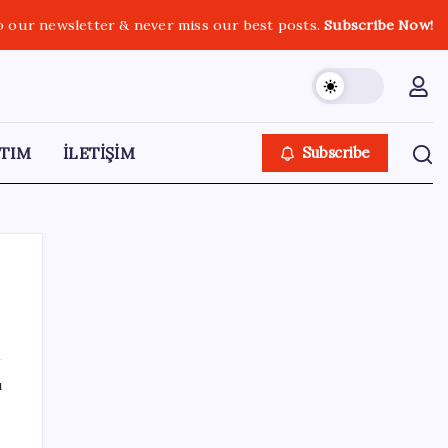
o our newsletter & never miss our best posts.
Subscribe Now!
TIM
İLETİŞİM
Subscribe
SON YAZILAR
ı
ABD’den Türk zeytinyağına vergi engeli:
İhracatçılardan acil çağrı