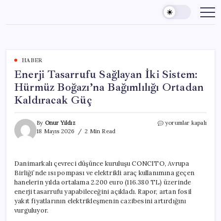
Skip
to
content
HABER
Enerji Tasarrufu Sağlayan İki Sistem:
Hürmüz Boğazı’na Bağımlılığı Ortadan
Kaldıracak Güç
Enerji
By
Onur Yıldız
yorumlar kapalı
Tasarrufu
18 Mayıs 2026
2 Min Read
Sağlayan
İki
Sistem:
Danimarkalı çevreci düşünce kuruluşu CONCITO, Avrupa
Hürmüz
Birliği’nde ısı pompası ve elektrikli araç kullanımına geçen
Boğazı’na
Bağımlılığı
hanelerin yılda ortalama 2.200 euro (116.380 TL) üzerinde
Ortadan
enerji tasarrufu yapabileceğini açıkladı. Rapor, artan fosil
Kaldıracak
yakıt fiyatlarının elektrikleşmenin cazibesini artırdığını
Güç
vurguluyor.
için