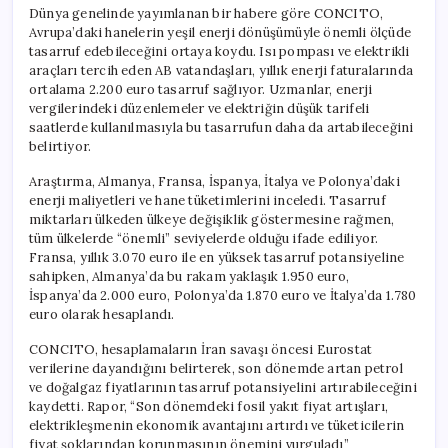
Dünya genelinde yayımlanan bir habere göre CONCITO,
Avrupa’daki hanelerin yeşil enerji dönüşümüyle önemli ölçüde
tasarruf edebileceğini ortaya koydu. Isı pompası ve elektrikli
araçları tercih eden AB vatandaşları, yıllık enerji faturalarında
ortalama 2.200 euro tasarruf sağlıyor. Uzmanlar, enerji
vergilerindeki düzenlemeler ve elektriğin düşük tarifeli
saatlerde kullanılmasıyla bu tasarrufun daha da artabileceğini
belirtiyor.
Araştırma, Almanya, Fransa, İspanya, İtalya ve Polonya’daki
enerji maliyetleri ve hane tüketimlerini inceledi. Tasarruf
miktarları ülkeden ülkeye değişiklik göstermesine rağmen,
tüm ülkelerde “önemli” seviyelerde olduğu ifade ediliyor.
Fransa, yıllık 3.070 euro ile en yüksek tasarruf potansiyeline
sahipken, Almanya’da bu rakam yaklaşık 1.950 euro,
İspanya’da 2.000 euro, Polonya’da 1.870 euro ve İtalya’da 1.780
euro olarak hesaplandı.
CONCITO, hesaplamaların İran savaşı öncesi Eurostat
verilerine dayandığını belirterek, son dönemde artan petrol
ve doğalgaz fiyatlarının tasarruf potansiyelini artırabileceğini
kaydetti. Rapor, “Son dönemdeki fosil yakıt fiyat artışları,
elektrikleşmenin ekonomik avantajını artırdı ve tüketicilerin
fiyat şoklarından korunmasının önemini vurguladı”