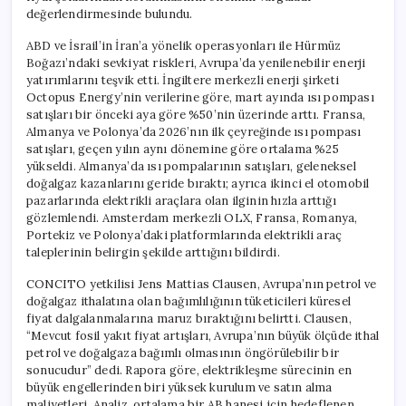
değerlendirmesinde bulundu.
ABD ve İsrail’in İran’a yönelik operasyonları ile Hürmüz
Boğazı’ndaki sevkiyat riskleri, Avrupa’da yenilenebilir enerji
yatırımlarını teşvik etti. İngiltere merkezli enerji şirketi
Octopus Energy’nin verilerine göre, mart ayında ısı pompası
satışları bir önceki aya göre %50’nin üzerinde arttı. Fransa,
Almanya ve Polonya’da 2026’nın ilk çeyreğinde ısı pompası
satışları, geçen yılın aynı dönemine göre ortalama %25
yükseldi. Almanya’da ısı pompalarının satışları, geleneksel
doğalgaz kazanlarını geride bıraktı; ayrıca ikinci el otomobil
pazarlarında elektrikli araçlara olan ilginin hızla arttığı
gözlemlendi. Amsterdam merkezli OLX, Fransa, Romanya,
Portekiz ve Polonya’daki platformlarında elektrikli araç
taleplerinin belirgin şekilde arttığını bildirdi.
CONCITO yetkilisi Jens Mattias Clausen, Avrupa’nın petrol ve
doğalgaz ithalatına olan bağımlılığının tüketicileri küresel
fiyat dalgalanmalarına maruz bıraktığını belirtti. Clausen,
“Mevcut fosil yakıt fiyat artışları, Avrupa’nın büyük ölçüde ithal
petrol ve doğalgaza bağımlı olmasının öngörülebilir bir
sonucudur” dedi. Rapora göre, elektrikleşme sürecinin en
büyük engellerinden biri yüksek kurulum ve satın alma
maliyetleri. Analiz, ortalama bir AB hanesi için hedeflenen