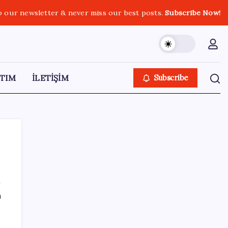
o our newsletter & never miss our best posts.
Subscribe Now!
TIM
İLETİŞİM
Subscribe
SON YAZILAR
ı
AB’den 348 uyduluk güvenlik iletişim ağına
onay