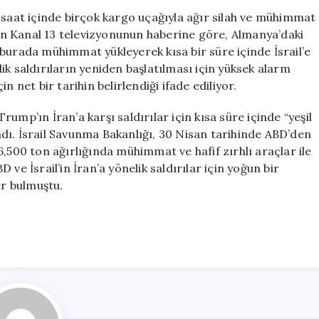
Silah
 saat içinde birçok kargo uçağıyla ağır silah ve mühimmat
Sevkiyatı:
apan Kanal 13 televizyonunun haberine göre, Almanya’daki
Yeni
burada mühimmat yükleyerek kısa bir süre içinde İsrail’e
Saldırı
ik saldırıların yeniden başlatılması için yüksek alarm
Hazırlıkları
 net bir tarihin belirlendiği ifade ediliyor.
Gündemde
için
ump’ın İran’a karşı saldırılar için kısa süre içinde “yeşil
dı. İsrail Savunma Bakanlığı, 30 Nisan tarihinde ABD’den
,500 ton ağırlığında mühimmat ve hafif zırhlı araçlar ile
D ve İsrail’in İran’a yönelik saldırılar için yoğun bir
er bulmuştu.