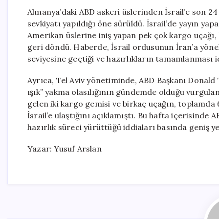
Almanya’daki ABD askeri üslerinden İsrail’e son 24
sevkiyatı yapıldığı öne sürüldü. İsrail’de yayın y
Amerikan üslerine iniş yapan pek çok kargo uçağı, 
geri döndü. Haberde, İsrail ordusunun İran’a yönel
seviyesine geçtiği ve hazırlıkların tamamlanması için
Ayrıca, Tel Aviv yönetiminde, ABD Başkanı Donald Tr
ışık” yakma olasılığının gündemde olduğu vurgulan
gelen iki kargo gemisi ve birkaç uçağın, toplamda 6
İsrail’e ulaştığını açıklamıştı. Bu hafta içerisinde AB
hazırlık süreci yürüttüğü iddiaları basında geniş y
Yazar: Yusuf Arslan