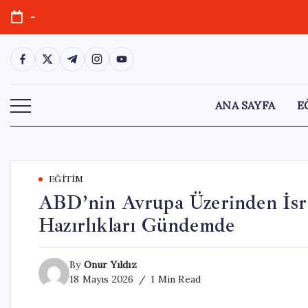
Skip
-
to
content
https://www.facebook.com/
https://twitter.com/
https://t.me/
https://www.instagram.com/
https://youtube.com/
ANA SAYFA
E
EĞITIM
ABD’nin Avrupa Üzerinden İsrail
Hazırlıkları Gündemde
By
Onur Yıldız
18 Mayıs 2026
1 Min Read