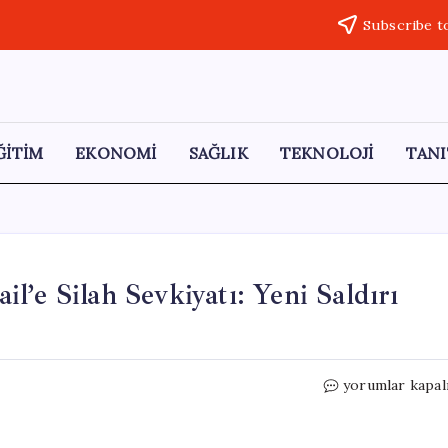
Subscribe t
ĞİTİM
EKONOMİ
SAĞLIK
TEKNOLOJİ
TANI
’e Silah Sevkiyatı: Yeni Saldırı
ABD’nin
yorumlar kapal
Avrupa
Üzerinden
İsrail’e