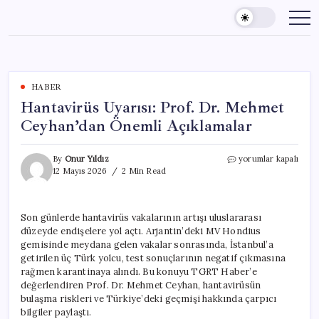
Skip
to
content
HABER
Hantavirüs Uyarısı: Prof. Dr. Mehmet
Ceyhan’dan Önemli Açıklamalar
Hantavirüs
By
Onur Yıldız
yorumlar kapalı
Uyarısı:
12 Mayıs 2026
2 Min Read
Prof.
Dr.
Mehmet
Son günlerde hantavirüs vakalarının artışı uluslararası
Ceyhan’dan
düzeyde endişelere yol açtı. Arjantin’deki MV Hondius
Önemli
Açıklamalar
gemisinde meydana gelen vakalar sonrasında, İstanbul’a
için
getirilen üç Türk yolcu, test sonuçlarının negatif çıkmasına
rağmen karantinaya alındı. Bu konuyu TGRT Haber’e
değerlendiren Prof. Dr. Mehmet Ceyhan, hantavirüsün
bulaşma riskleri ve Türkiye’deki geçmişi hakkında çarpıcı
bilgiler paylaştı.