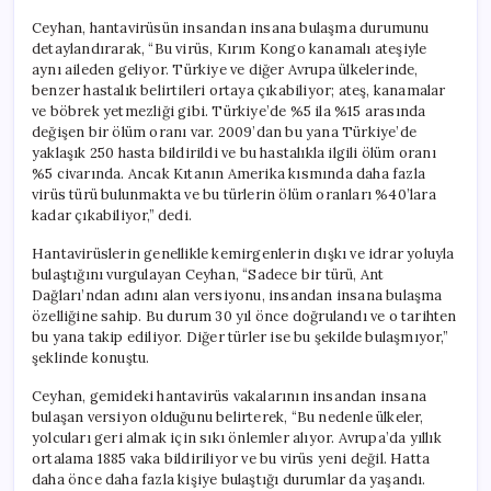
Ceyhan, hantavirüsün insandan insana bulaşma durumunu
detaylandırarak, “Bu virüs, Kırım Kongo kanamalı ateşiyle
aynı aileden geliyor. Türkiye ve diğer Avrupa ülkelerinde,
benzer hastalık belirtileri ortaya çıkabiliyor; ateş, kanamalar
ve böbrek yetmezliği gibi. Türkiye’de %5 ila %15 arasında
değişen bir ölüm oranı var. 2009’dan bu yana Türkiye’de
yaklaşık 250 hasta bildirildi ve bu hastalıkla ilgili ölüm oranı
%5 civarında. Ancak Kıtanın Amerika kısmında daha fazla
virüs türü bulunmakta ve bu türlerin ölüm oranları %40’lara
kadar çıkabiliyor,” dedi.
Hantavirüslerin genellikle kemirgenlerin dışkı ve idrar yoluyla
bulaştığını vurgulayan Ceyhan, “Sadece bir türü, Ant
Dağları’ndan adını alan versiyonu, insandan insana bulaşma
özelliğine sahip. Bu durum 30 yıl önce doğrulandı ve o tarihten
bu yana takip ediliyor. Diğer türler ise bu şekilde bulaşmıyor,”
şeklinde konuştu.
Ceyhan, gemideki hantavirüs vakalarının insandan insana
bulaşan versiyon olduğunu belirterek, “Bu nedenle ülkeler,
yolcuları geri almak için sıkı önlemler alıyor. Avrupa’da yıllık
ortalama 1885 vaka bildiriliyor ve bu virüs yeni değil. Hatta
daha önce daha fazla kişiye bulaştığı durumlar da yaşandı.