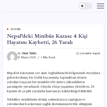
Skip
to
content
EĞITIM
Nepal’deki Minibüs Kazası: 4 Kişi
Hayatını Kaybetti, 26 Yaralı
Nepal’deki
By
Onur Yıldız
yorumlar kapalı
Minibüs
12 Mayıs 2026
1 Min Read
Kazası:
4
Kişi
Nepal’in batısında yer alan Arghakhanchi bölgesinde meydana
Hayatını
gelen korkunç bir trafik kazasında, tapınaktan dönen
Kaybetti,
26
yolcuları taşıyan bir minibüs 100 metre yükseklikten
Yaralı
şarampole yuvarlandı. Olayda 4 kişi yaşamını yitirirken, 26
için
kişinin de çeşitli yaralarla hastaneye kaldırıldığı bildirildi.
Yetkililer, minibüsün dönüş yolunda kaza yaptığını ve
yolculardan bazılarının sağlık durumunun kritik olduğunu