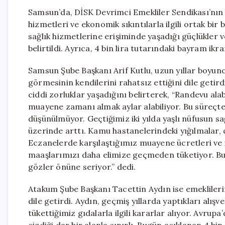
Samsun’da, DİSK Devrimci Emekliler Sendikası’nın S
hizmetleri ve ekonomik sıkıntılarla ilgili ortak bir
sağlık hizmetlerine erişiminde yaşadığı güçlükler v
belirtildi. Ayrıca, 4 bin lira tutarındaki bayram ikr
Samsun Şube Başkanı Arif Kutlu, uzun yıllar boyunc
görmesinin kendilerini rahatsız ettiğini dile getird
ciddi zorluklar yaşadığını belirterek, “Randevu alab
muayene zamanı almak aylar alabiliyor. Bu süreçt
düşünülmüyor. Geçtiğimiz iki yılda yaşlı nüfusun s
üzerinde arttı. Kamu hastanelerindeki yığılmalar, 
Eczanelerde karşılaştığımız muayene ücretleri ve i
maaşlarımızı daha elimize geçmeden tüketiyor. B
gözler önüne seriyor.” dedi.
Atakum Şube Başkanı Tacettin Aydın ise emeklileri
dile getirdi. Aydın, geçmiş yıllarda yaptıkları alış
tükettiğimiz gıdalarla ilgili kararlar alıyor. Avrupa’