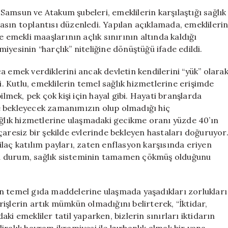
Ekonomik
amsun ve Atakum şubeleri, emeklilerin karşılaştığı sağlık
Haklar
 basın toplantısı düzenledi. Yapılan açıklamada, emeklileri
İçin
e emekli maaşlarının açlık sınırının altında kaldığı
Yükselen
amiyesinin “harçlık” niteliğine dönüştüğü ifade edildi.
Sesler
için
a emek verdiklerini ancak devletin kendilerini “yük” olara
i. Kutlu, emeklilerin temel sağlık hizmetlerine erişimde
ilmek, pek çok kişi için hayal gibi. Hayati branşlarda
e bekleyecek zamanımızın olup olmadığı hiç
ağlık hizmetlerine ulaşmadaki gecikme oranı yüzde 40’ın
çaresiz bir şekilde evlerinde bekleyen hastaları doğuruyor
laç katılım payları, zaten enflasyon karşısında eriyen
u durum, sağlık sisteminin tamamen çökmüş olduğunu
n temel gıda maddelerine ulaşmada yaşadıkları zorlukları
verişlerin artık mümkün olmadığını belirterek, “İktidar,
daki emekliler tatil yaparken, bizlerin sınırları iktidarın