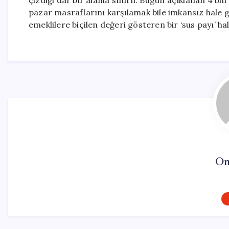
çizdiği dar bir alanla sınırlı. Bugün açıklanan 4 bin
pazar masraflarını karşılamak bile imkansız hale g
emeklilere biçilen değeri gösteren bir ‘sus payı’ h
On