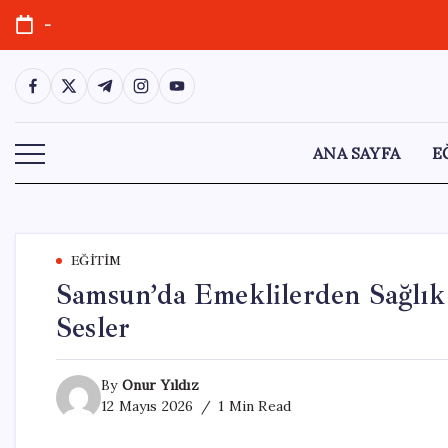
Skip
-
to
content
https://www.facebook.com/
https://twitter.com/
https://t.me/
https://www.instagram.com/
https://youtube.com/
ANA SAYFA
E
EĞITIM
Samsun’da Emeklilerden Sağlık
Sesler
By
Onur Yıldız
12 Mayıs 2026
1 Min Read