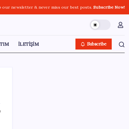
o our newsletter & never miss our best posts.
Subscribe Now!
TIM
İLETİŞİM
Subscribe
SON YAZILAR
ı
Fazla sodyum sinsice sağlığı olumsuz
etkiliyor! Tansiyonu yükseltip vücuda su