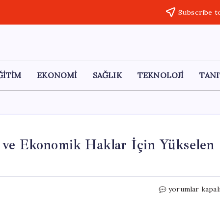
Subscribe t
ĞİTİM
EKONOMİ
SAĞLIK
TEKNOLOJİ
TANI
 ve Ekonomik Haklar İçin Yükselen
Samsun’da
yorumlar kapal
Emeklilerden
Sağlık
ve