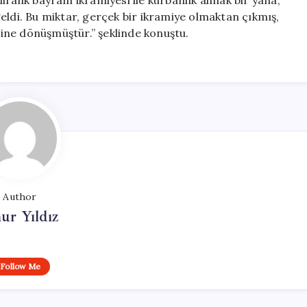
 liralık bayram ikramiyesi ile kurbanlık almak bir yana,
eldi. Bu miktar, gerçek bir ikramiye olmaktan çıkmış,
aline dönüşmüştür.” şeklinde konuştu.
Author
ur Yıldız
Follow Me