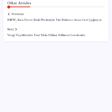
Other Articles
Previous
BMW, Kısa Devre Riski Nedeniyle Yüz Binlerce Aracı Geri Çağırıyor
Next
Vergi Teşvikleriyle Yeni Yılda Dikkat Edilmesi Gerekenler
SON YAZILAR
Fazla sodyum sinsice sağlığı olumsuz etkiliyor!
Tansiyonu yükseltip vücuda su tutturuyor