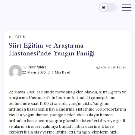
Skip
to
content
EĞITIM
Siirt Eğitim ve Araştırma
Hastanesi’nde Yangın Paniği
Siirt
By
Onur Yıldız
yorumlar kapalı
Eğitim
22 Mayıs 2026
1 Min Read
ve
Araştırma
Hastanesi’nde
22 Mayıs 2026 tarihinde meydana gelen olayda, Siirt Eğitim ve
Yangın
Araştırma Hastanesi’nin bodrum katındaki çamaşırhane
Paniği
için
bölümünde saat 11.00 civarında yangın çıktı. Yangının
ardından hastanenin havalandırma sistemine ve koridorlarına
yayılan yoğun duman, paniğe neden oldu. Olayın hemen
ardından hastanenin yangın güvenlik sistemleri devreye girdi
ve alarm sirenleri çalmaya başladı. İhbar üzerine, itfaiye
ekipleri hızla olay yerine intikal etti. Yangın, ekiplerin hızlı