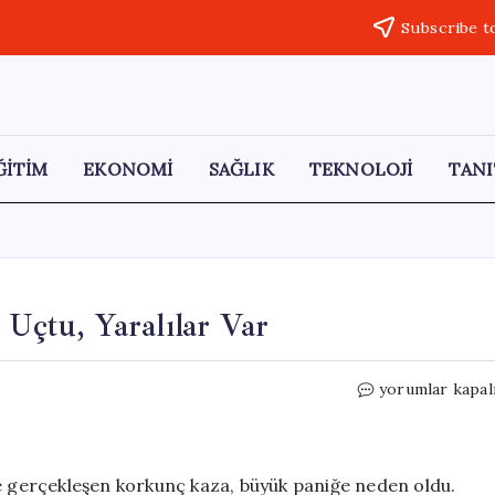
Subscribe t
ĞİTİM
EKONOMİ
SAĞLIK
TEKNOLOJİ
TANI
 Uçtu, Yaralılar Var
Sivas’ta
yorumlar kapal
Feci
Kaza:
Araç
Dereye
de gerçekleşen korkunç kaza, büyük paniğe neden oldu.