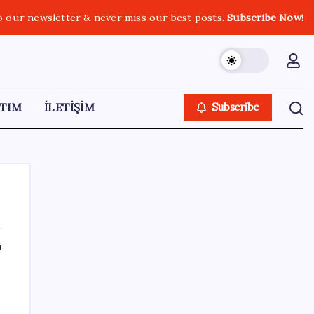
o our newsletter & never miss our best posts.
Subscribe Now!
TIM
İLETİŞİM
Subscribe
ı
SON YAZILAR
Bakan Kacır: 23 yılda imalat sanayi katma
değerimizi 250 milyar doların üzerine