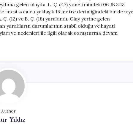
Uçtu,
eydana gelen olayda, L. Ç. (47) yönetimindeki 06 JB 343
Yaralılar
betmesi sonucu yaklaşık 15 metre derinliğindeki bir derey
Var
. Ç. (12) ve B. Ç. (18) yaralandı. Olay yerine gelen
için
an yaralıların durumlarının stabil olduğu ve hayati
ları ve nedenleri ile ilgili olarak soruşturma devam
Author
ur Yıldız