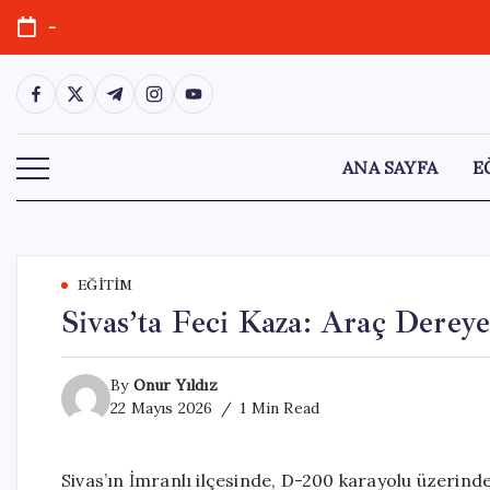
Skip
-
to
content
https://www.facebook.com/
https://twitter.com/
https://t.me/
https://www.instagram.com/
https://youtube.com/
ANA SAYFA
E
EĞITIM
Sivas’ta Feci Kaza: Araç Dereye
By
Onur Yıldız
22 Mayıs 2026
1 Min Read
Sivas’ın İmranlı ilçesinde, D-200 karayolu üzerin