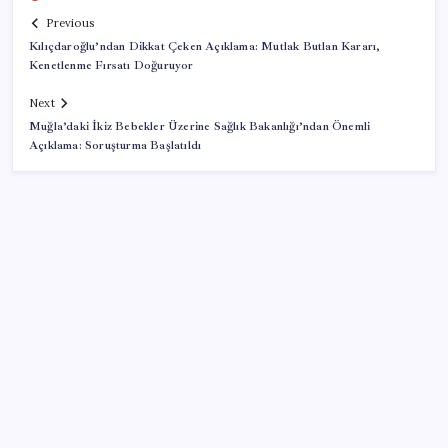
Previous
Kılıçdaroğlu’ndan Dikkat Çeken Açıklama: Mutlak Butlan Kararı,
Kenetlenme Fırsatı Doğuruyor
Next
Muğla’daki İkiz Bebekler Üzerine Sağlık Bakanlığı’ndan Önemli
Açıklama: Soruşturma Başlatıldı
SON YAZILAR
ABD’den Türk zeytinyağına vergi engeli:
İhracatçılardan acil çağrı