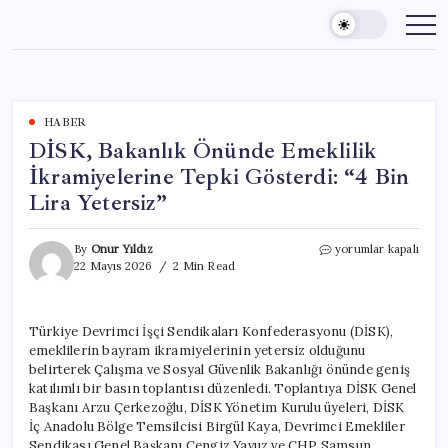
Skip
to
content
HABER
DİSK, Bakanlık Önünde Emeklilik
İkramiyelerine Tepki Gösterdi: “4 Bin
Lira Yetersiz”
DİSK,
By
Onur Yıldız
yorumlar kapalı
Bakanlık
22 Mayıs 2026
2 Min Read
Önünde
Emeklilik
İkramiyelerine
Türkiye Devrimci İşçi Sendikaları Konfederasyonu (DİSK),
Tepki
emeklilerin bayram ikramiyelerinin yetersiz olduğunu
Gösterdi:
“4
belirterek Çalışma ve Sosyal Güvenlik Bakanlığı önünde geniş
Bin
katılımlı bir basın toplantısı düzenledi. Toplantıya DİSK Genel
Lira
Başkanı Arzu Çerkezoğlu, DİSK Yönetim Kurulu üyeleri, DİSK
Yetersiz”
İç Anadolu Bölge Temsilcisi Birgül Kaya, Devrimci Emekliler
için
Sendikası Genel Başkanı Cengiz Yavuz ve CHP Samsun