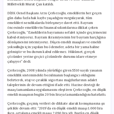
Milletvekili Murat Çan katıldı.
DİSK Genel Başkanı Arzu Çerkezoğlu, emeklilerin her geçen
gün daha fazla hak kaybı yaşadığını vurgulayarak, tüm
emeklileri sendikalarda birleşmeye davet etti. Bayram
öncesinde emeklilerin finansal sıkıntılarına dikkat çeken
Çerkezoğlu, “Emeklilerin bayramını sefalet içinde geçirmesini
kabul etmiyoruz. Bayram ikramiyesinin bir bayram harçlığına
dönüşmesini istemiyoruz. Düşen emekli maaşları ve emekli
yoksulluğu için yapılan bu ödemeler, adeta bir yama haline
gelmiştir ve bu durum kabul edilemez. Hükümet, gerçek
çözümler yerine geçici çözümlerle durumu idare etmeye
çalışıyor” dedi.
Çerkezoğlu, 2008 yılında yürürlüğe giren 5510 sayılı yasanın
emeklilik sistemindeki bozulmanın başlangıcı olduğunu
belirterek, staj ve çıraklık sigortası mağdurlarının adalet
taleplerinin de devam ettiğini ifade etti. Hazine desteği ile
maaş tamamlama uygulamasını eleştiren Çerkezoğlu, en düşük
emekli maaşının bugün 20 bin liraya tamamlandığını hatırlattı.
Çerkezoğlu, geçmiş verileri de dikkate alarak konuşmasına şu
şekilde devam etti: “2019’da en düşük emekli maaşı 1.000 lira
iken, ortalama emekli maaşı 2.090 lira idi. Bugün en düşük