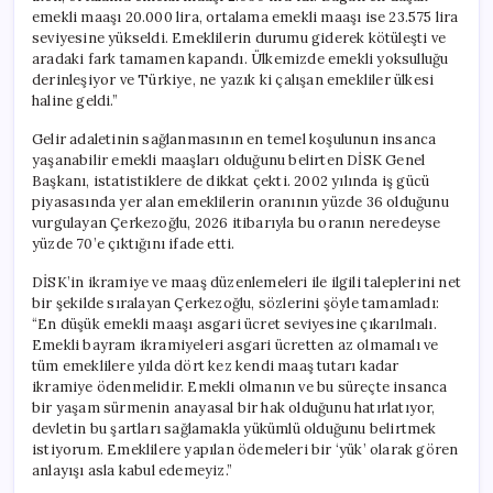
emekli maaşı 20.000 lira, ortalama emekli maaşı ise 23.575 lira
seviyesine yükseldi. Emeklilerin durumu giderek kötüleşti ve
aradaki fark tamamen kapandı. Ülkemizde emekli yoksulluğu
derinleşiyor ve Türkiye, ne yazık ki çalışan emekliler ülkesi
haline geldi.”
Gelir adaletinin sağlanmasının en temel koşulunun insanca
yaşanabilir emekli maaşları olduğunu belirten DİSK Genel
Başkanı, istatistiklere de dikkat çekti. 2002 yılında iş gücü
piyasasında yer alan emeklilerin oranının yüzde 36 olduğunu
vurgulayan Çerkezoğlu, 2026 itibarıyla bu oranın neredeyse
yüzde 70’e çıktığını ifade etti.
DİSK’in ikramiye ve maaş düzenlemeleri ile ilgili taleplerini net
bir şekilde sıralayan Çerkezoğlu, sözlerini şöyle tamamladı:
“En düşük emekli maaşı asgari ücret seviyesine çıkarılmalı.
Emekli bayram ikramiyeleri asgari ücretten az olmamalı ve
tüm emeklilere yılda dört kez kendi maaş tutarı kadar
ikramiye ödenmelidir. Emekli olmanın ve bu süreçte insanca
bir yaşam sürmenin anayasal bir hak olduğunu hatırlatıyor,
devletin bu şartları sağlamakla yükümlü olduğunu belirtmek
istiyorum. Emeklilere yapılan ödemeleri bir ‘yük’ olarak gören
anlayışı asla kabul edemeyiz.”