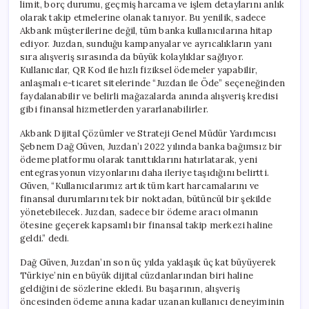
limit, borç durumu, geçmiş harcama ve işlem detaylarını anlık
olarak takip etmelerine olanak tanıyor. Bu yenilik, sadece
Akbank müşterilerine değil, tüm banka kullanıcılarına hitap
ediyor. Juzdan, sunduğu kampanyalar ve ayrıcalıkların yanı
sıra alışveriş sırasında da büyük kolaylıklar sağlıyor.
Kullanıcılar, QR Kod ile hızlı fiziksel ödemeler yapabilir,
anlaşmalı e-ticaret sitelerinde “Juzdan ile Öde” seçeneğinden
faydalanabilir ve belirli mağazalarda anında alışveriş kredisi
gibi finansal hizmetlerden yararlanabilirler.
Akbank Dijital Çözümler ve Strateji Genel Müdür Yardımcısı
Şebnem Dağ Güven, Juzdan’ı 2022 yılında banka bağımsız bir
ödeme platformu olarak tanıttıklarını hatırlatarak, yeni
entegrasyonun vizyonlarını daha ileriye taşıdığını belirtti.
Güven, “Kullanıcılarımız artık tüm kart harcamalarını ve
finansal durumlarını tek bir noktadan, bütüncül bir şekilde
yönetebilecek. Juzdan, sadece bir ödeme aracı olmanın
ötesine geçerek kapsamlı bir finansal takip merkezi haline
geldi.” dedi.
Dağ Güven, Juzdan’ın son üç yılda yaklaşık üç kat büyüyerek
Türkiye’nin en büyük dijital cüzdanlarından biri haline
geldiğini de sözlerine ekledi. Bu başarının, alışveriş
öncesinden ödeme anına kadar uzanan kullanıcı deneyiminin