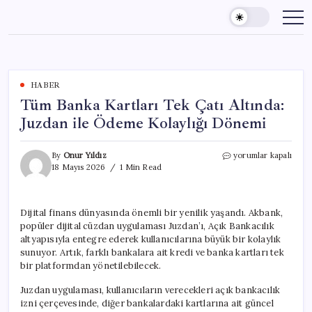
Skip
to
content
HABER
Tüm Banka Kartları Tek Çatı Altında:
Juzdan ile Ödeme Kolaylığı Dönemi
Tüm
By
Onur Yıldız
yorumlar kapalı
Banka
18 Mayıs 2026
1 Min Read
Kartları
Tek
Çatı
Dijital finans dünyasında önemli bir yenilik yaşandı. Akbank,
Altında:
popüler dijital cüzdan uygulaması Juzdan’ı, Açık Bankacılık
Juzdan
ile
altyapısıyla entegre ederek kullanıcılarına büyük bir kolaylık
Ödeme
sunuyor. Artık, farklı bankalara ait kredi ve banka kartları tek
Kolaylığı
bir platformdan yönetilebilecek.
Dönemi
için
Juzdan uygulaması, kullanıcıların verecekleri açık bankacılık
izni çerçevesinde, diğer bankalardaki kartlarına ait güncel