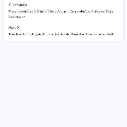
Previous
Meteoroloji’den 5 Günlük Hava Alarmı: Çarşamba’dan İtibaren Yağış
Bekleniyor
Next
Tüm Kartlar Tek Çatı Altında: Juzdan ile Bankalar Arası Sınırlar Kalktı
SON YAZILAR
AB’den 348 uyduluk güvenlik iletişim ağına onay
Katlanabilir telefonda incelik yarışı kızıştı: HONOR
Magic V6 Türkiye’de