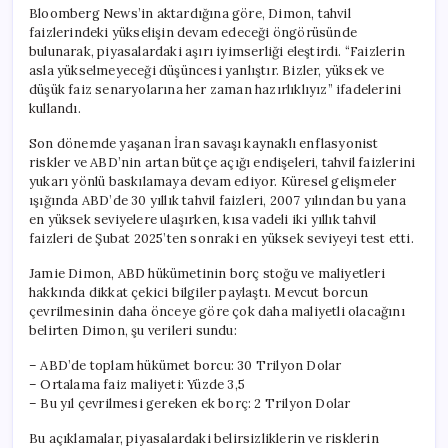
Bloomberg News’in aktardığına göre, Dimon, tahvil
faizlerindeki yükselişin devam edeceği öngörüsünde
bulunarak, piyasalardaki aşırı iyimserliği eleştirdi. “Faizlerin
asla yükselmeyeceği düşüncesi yanlıştır. Bizler, yüksek ve
düşük faiz senaryolarına her zaman hazırlıklıyız” ifadelerini
kullandı.
Son dönemde yaşanan İran savaşı kaynaklı enflasyonist
riskler ve ABD’nin artan bütçe açığı endişeleri, tahvil faizlerini
yukarı yönlü baskılamaya devam ediyor. Küresel gelişmeler
ışığında ABD’de 30 yıllık tahvil faizleri, 2007 yılından bu yana
en yüksek seviyelere ulaşırken, kısa vadeli iki yıllık tahvil
faizleri de Şubat 2025’ten sonraki en yüksek seviyeyi test etti.
Jamie Dimon, ABD hükümetinin borç stoğu ve maliyetleri
hakkında dikkat çekici bilgiler paylaştı. Mevcut borcun
çevrilmesinin daha önceye göre çok daha maliyetli olacağını
belirten Dimon, şu verileri sundu:
– ABD’de toplam hükümet borcu: 30 Trilyon Dolar
– Ortalama faiz maliyeti: Yüzde 3,5
– Bu yıl çevrilmesi gereken ek borç: 2 Trilyon Dolar
Bu açıklamalar, piyasalardaki belirsizliklerin ve risklerin