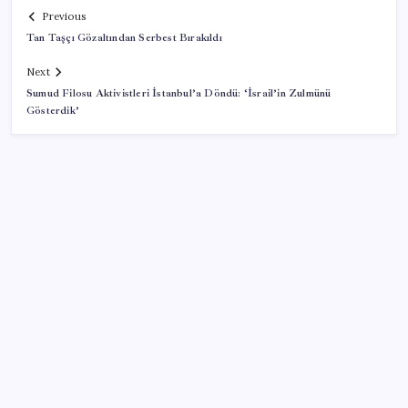
Previous
Tan Taşçı Gözaltından Serbest Bırakıldı
Next
Sumud Filosu Aktivistleri İstanbul’a Döndü: ‘İsrail’in Zulmünü
Gösterdik’
SON YAZILAR
ABD’den Türk zeytinyağına vergi engeli:
İhracatçılardan acil çağrı
Fazla sodyum sinsice sağlığı olumsuz etkiliyor!