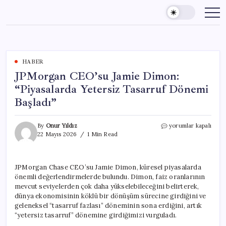
Skip
to
content
HABER
JPMorgan CEO’su Jamie Dimon:
“Piyasalarda Yetersiz Tasarruf Dönemi
Başladı”
JPMorgan
By
Onur Yıldız
yorumlar kapalı
CEO’su
22 Mayıs 2026
1 Min Read
Jamie
Dimon:
“Piyasalarda
JPMorgan Chase CEO’su Jamie Dimon, küresel piyasalarda
Yetersiz
önemli değerlendirmelerde bulundu. Dimon, faiz oranlarının
Tasarruf
Dönemi
mevcut seviyelerden çok daha yükselebileceğini belirterek,
Başladı”
dünya ekonomisinin köklü bir dönüşüm sürecine girdiğini ve
için
geleneksel “tasarruf fazlası” döneminin sona erdiğini, artık
“yetersiz tasarruf” dönemine girdiğimizi vurguladı.