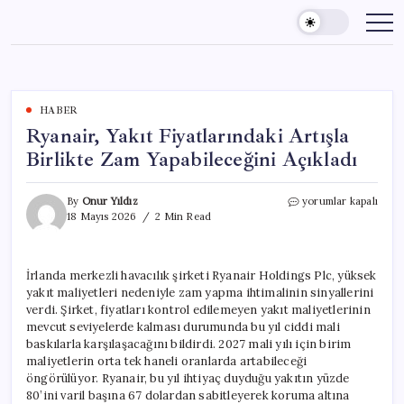
Skip
to
content
HABER
Ryanair, Yakıt Fiyatlarındaki Artışla
Birlikte Zam Yapabileceğini Açıkladı
Ryanair,
By
Onur Yıldız
yorumlar kapalı
Yakıt
18 Mayıs 2026
2 Min Read
Fiyatlarındaki
Artışla
Birlikte
İrlanda merkezli havacılık şirketi Ryanair Holdings Plc, yüksek
Zam
yakıt maliyetleri nedeniyle zam yapma ihtimalinin sinyallerini
Yapabileceğini
Açıkladı
verdi. Şirket, fiyatları kontrol edilemeyen yakıt maliyetlerinin
için
mevcut seviyelerde kalması durumunda bu yıl ciddi mali
baskılarla karşılaşacağını bildirdi. 2027 mali yılı için birim
maliyetlerin orta tek haneli oranlarda artabileceği
öngörülüyor. Ryanair, bu yıl ihtiyaç duyduğu yakıtın yüzde
80’ini varil başına 67 dolardan sabitleyerek koruma altına