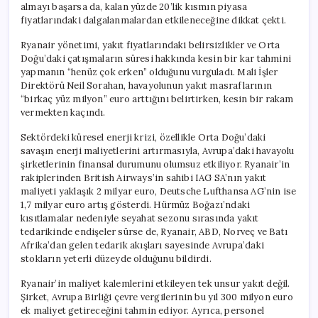
almayı başarsa da, kalan yüzde 20’lik kısmın piyasa
fiyatlarındaki dalgalanmalardan etkileneceğine dikkat çekti.
Ryanair yönetimi, yakıt fiyatlarındaki belirsizlikler ve Orta
Doğu’daki çatışmaların süresi hakkında kesin bir kar tahmini
yapmanın “henüz çok erken” olduğunu vurguladı. Mali İşler
Direktörü Neil Sorahan, havayolunun yakıt masraflarının
“birkaç yüz milyon” euro arttığını belirtirken, kesin bir rakam
vermekten kaçındı.
Sektördeki küresel enerji krizi, özellikle Orta Doğu’daki
savaşın enerji maliyetlerini artırmasıyla, Avrupa’daki havayolu
şirketlerinin finansal durumunu olumsuz etkiliyor. Ryanair’in
rakiplerinden British Airways’in sahibi IAG SA’nın yakıt
maliyeti yaklaşık 2 milyar euro, Deutsche Lufthansa AG’nin ise
1,7 milyar euro artış gösterdi. Hürmüz Boğazı’ndaki
kısıtlamalar nedeniyle seyahat sezonu sırasında yakıt
tedarikinde endişeler sürse de, Ryanair, ABD, Norveç ve Batı
Afrika’dan gelen tedarik akışları sayesinde Avrupa’daki
stokların yeterli düzeyde olduğunu bildirdi.
Ryanair’in maliyet kalemlerini etkileyen tek unsur yakıt değil.
Şirket, Avrupa Birliği çevre vergilerinin bu yıl 300 milyon euro
ek maliyet getireceğini tahmin ediyor. Ayrıca, personel