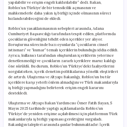
yapılabilir ve erişim engeli kaldırılabilir” dedi. Bakan,
Roblox’un Türkiye’de bir temsilcilik açmasının ve
mahkemelerle daha yakın iş birliği içinde olmasının süreci
hızlandırabileceğini de ekledi.
Roblox’un yasaklanmasının sebepleri arasında, Adana
Cumhuriyet Başsavcılığı tarafından tespit edilen, platformda
çocukların güvenliğini tehdit eden içerikler yer alıyor.
Soruşturma sürecinde bazı oyunlarda “çocukların cinsel
istismarı” ve “kumar” temalı içeriklerin bulunduğu iddia edildi.
Ayrıca, kullanıcı tarafından oluşturulan içeriklerin yeterince
denetlenmediği ve çocukların zararlı içeriklere maruz kaldığı
öne sürüldü. Bu durum, Roblox’un Türkiye’deki faaliyetlerini
sorgulatırken, içerik denetim politikalarına yönelik eleştirileri
de artırdı. Ulaştırma ve Altyapı Bakanlığı, Roblox’un bu tür
içeriklere karşı yeterli önlem almadığını ve Türk makamlarıyla
iş birliği yapmadığını belirterek erişim engeli kararını
destekledi.
Ulaştırma ve Altyapı Bakan Yardımcısı Ömer Fatih Sayan, 5
Mayıs 2025 tarihinde yaptığı açıklamalarda Roblox’un
Türkiye’de yeniden erişime açılabilmesi için platformun Türk
makamlarıyla iş birliği yapması gerektiğini vurguladı.
Bakanlığın talepleri arasında şunlar bulunmaktadır: İçerik