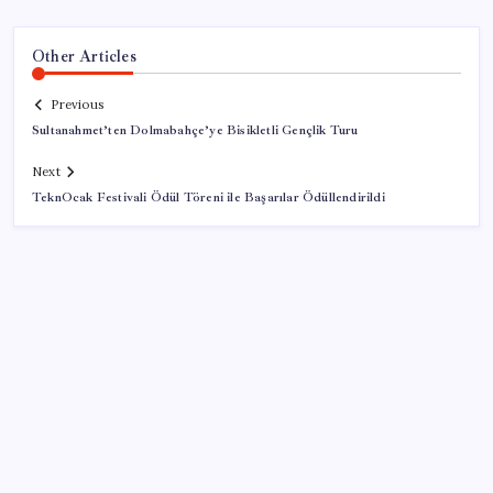
Other Articles
Previous
Sultanahmet’ten Dolmabahçe’ye Bisikletli Gençlik Turu
Next
TeknOcak Festivali Ödül Töreni ile Başarılar Ödüllendirildi
SON YAZILAR
ABD’den Türk zeytinyağına vergi engeli: