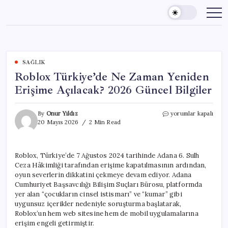
Skip
to
content
SAĞLIK
Roblox Türkiye’de Ne Zaman Yeniden
Erişime Açılacak? 2026 Güncel Bilgiler
Roblox
By
Onur Yıldız
yorumlar kapalı
Türkiye’de
20 Mayıs 2026
2 Min Read
Ne
Zaman
Yeniden
Roblox, Türkiye’de 7 Ağustos 2024 tarihinde Adana 6. Sulh
Erişime
Ceza Hâkimliği tarafından erişime kapatılmasının ardından,
Açılacak?
2026
oyun severlerin dikkatini çekmeye devam ediyor. Adana
Güncel
Cumhuriyet Başsavcılığı Bilişim Suçları Bürosu, platformda
Bilgiler
yer alan “çocukların cinsel istismarı” ve “kumar” gibi
için
uygunsuz içerikler nedeniyle soruşturma başlatarak,
Roblox’un hem web sitesine hem de mobil uygulamalarına
erişim engeli getirmiştir.