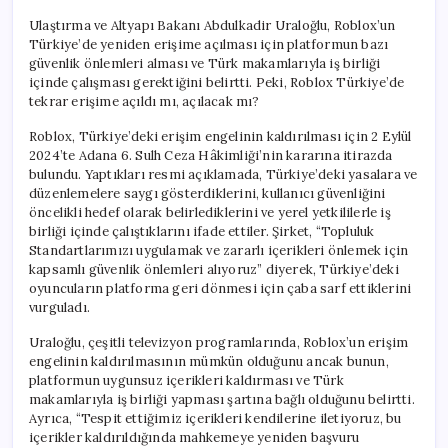
Ulaştırma ve Altyapı Bakanı Abdulkadir Uraloğlu, Roblox’un
Türkiye’de yeniden erişime açılması için platformun bazı
güvenlik önlemleri alması ve Türk makamlarıyla iş birliği
içinde çalışması gerektiğini belirtti. Peki, Roblox Türkiye’de
tekrar erişime açıldı mı, açılacak mı?
Roblox, Türkiye’deki erişim engelinin kaldırılması için 2 Eylül
2024’te Adana 6. Sulh Ceza Hâkimliği’nin kararına itirazda
bulundu. Yaptıkları resmi açıklamada, Türkiye’deki yasalara ve
düzenlemelere saygı gösterdiklerini, kullanıcı güvenliğini
öncelikli hedef olarak belirlediklerini ve yerel yetkililerle iş
birliği içinde çalıştıklarını ifade ettiler. Şirket, “Topluluk
Standartlarımızı uygulamak ve zararlı içerikleri önlemek için
kapsamlı güvenlik önlemleri alıyoruz” diyerek, Türkiye’deki
oyuncuların platforma geri dönmesi için çaba sarf ettiklerini
vurguladı.
Uraloğlu, çeşitli televizyon programlarında, Roblox’un erişim
engelinin kaldırılmasının mümkün olduğunu ancak bunun,
platformun uygunsuz içerikleri kaldırması ve Türk
makamlarıyla iş birliği yapması şartına bağlı olduğunu belirtti.
Ayrıca, “Tespit ettiğimiz içerikleri kendilerine iletiyoruz, bu
içerikler kaldırıldığında mahkemeye yeniden başvuru