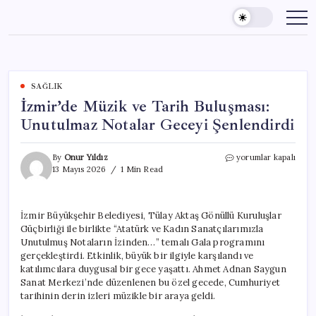
Skip
to
content
SAĞLIK
İzmir’de Müzik ve Tarih Buluşması:
Unutulmaz Notalar Geceyi Şenlendirdi
İzmir’de
By
Onur Yıldız
yorumlar kapalı
Müzik
13 Mayıs 2026
1 Min Read
ve
Tarih
Buluşması:
İzmir Büyükşehir Belediyesi, Tülay Aktaş Gönüllü Kuruluşlar
Unutulmaz
Güçbirliği ile birlikte “Atatürk ve Kadın Sanatçılarımızla
Notalar
Geceyi
Unutulmuş Notaların İzinden…” temalı Gala programını
Şenlendirdi
gerçekleştirdi. Etkinlik, büyük bir ilgiyle karşılandı ve
için
katılımcılara duygusal bir gece yaşattı. Ahmet Adnan Saygun
Sanat Merkezi’nde düzenlenen bu özel gecede, Cumhuriyet
tarihinin derin izleri müzikle bir araya geldi.