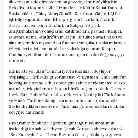
İlk kez İzmir’de düzenlenen bu gecede, İzmir Büyükşehir
Belediyesi Kadın ve Aile Hizmetleri ile Kültür Sanat Dairesi
Başkanlıkları, Tülay Aktaş Gönüllü Kuruluşlar Güçbirliği ile
işbirliği yaparak anlamlı bir program hazırladı. Atatürk
Araştırmacısı İlknur Güntürkün Kalıpçı, 20 yıllık
araştırmalarının sonuçlarını katılımcılarla paylaştı. Kalıpçı,
Mustafa Kemal Atatürk’ün müziğin Kurtuluş Savaşı’ndaki ve
ulusun yeniden inşasındaki önemini vurguladı. Anlatımlarıyla
izleyicileri adeta zamanda bir yolculuğa çıkaran Kalıpçı,
Cumhuriyet döneminin kadın sanatçılarına duyduğu saygıyı
ifade etti.
Etkinlikte yer alan “Cumhuriyet’in Kadınları Söylüyor”
Topluluğu, Türk Müziği Yorumcusu ve Eğitmeni Ümit Bulut’un
liderliğinde sahne aldı. Topluluğun sahne performansı ve ses
uyumları izleyiciler tarafından büyük beğeni topladı. Gecede,
Leyla Saz, Halide Edip Adıvar, Neyyire Nehir gibi Türk Sanat
ve Müzik Tarihine damga vurmuş kadın sanatçılar anıldı.
Seslendirdikleri eserlerle, Türk müziğine sundukları katkılar
sevgiyle hatırlandı.
Programın finalinde, eğitmenliğini Uğur Sayınbatur’un
üstlendiği Konak Belediyesi Çocuk Korosu sahneye çıkarak,
“Sev Kardeşim” ve “Hayat Bayram Olsa” şarkılarıyla geceye