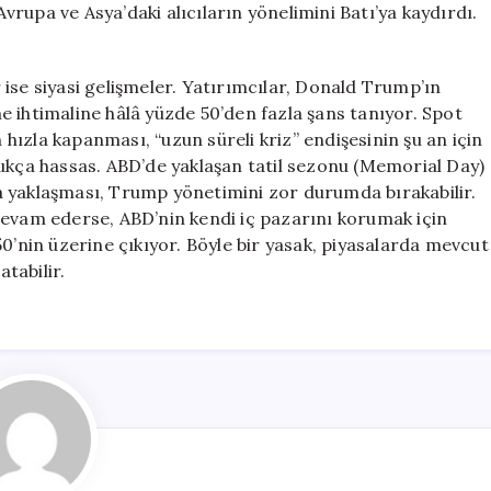
rupa ve Asya’daki alıcıların yönelimini Batı’ya kaydırdı.
ör ise siyasi gelişmeler. Yatırımcılar, Donald Trump’ın
 ihtimaline hâlâ yüzde 50’den fazla şans tanıyor. Spot
n hızla kapanması, “uzun süreli kriz” endişesinin şu an için
dukça hassas. ABD’de yaklaşan tatil sezonu (Memorial Day)
ara yaklaşması, Trump yönetimini zor durumda bırakabilir.
devam ederse, ABD’nin kendi iç pazarını korumak için
50’nin üzerine çıkıyor. Böyle bir yasak, piyasalarda mevcut
atabilir.