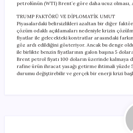
petrolünün (WTI) Brent’e göre daha ucuz olması, Av
TRUMP FAKTÖRÜ VE DİPLOMATİK UMUT
Piyasalardaki belirsizlikleri azaltan bir diğer fakt
çözüm odaklı açıklamaları nedeniyle krizin çözülme
fiyatlar ile gelecekteki kontratlar arasındaki farkı
göz ardı edildiğini gösteriyor. Ancak bu denge ol
ile birlikte benzin fiyatlarının galon başına 5 dol
Brent petrol fiyatı 100 doların üzerinde kalmaya 
rafine ürün ihracat yasağı getirme ihtimali yüzde 
durumu değiştirebilir ve gerçek bir enerji krizi başl