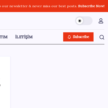
o our newsletter & never miss our best posts.
Subscribe Now!
TIM
İLETİŞİM
Subscribe
ı
SON YAZILAR
Yunanistan’dan Marmaris’e 2 bin 768 kişi
birden akın etti