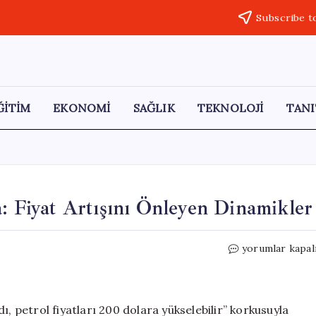
Subscribe t
ĞİTİM
EKONOMİ
SAĞLIK
TEKNOLOJİ
TANI
a: Fiyat Artışını Önleyen Dinamikler
Petrol
yorumlar kapal
Piyasasında
Gizli
Koruma:
Fiyat
petrol fiyatları 200 dolara yükselebilir” korkusuyla