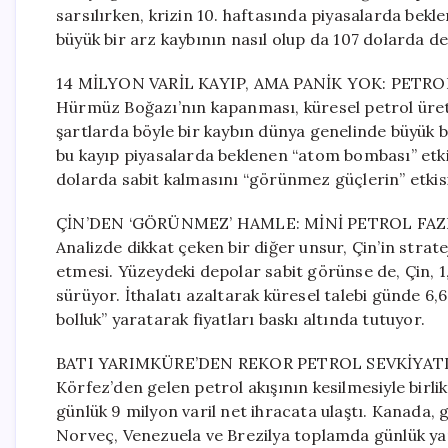
sarsılırken, krizin 10. haftasında piyasalarda bek
büyük bir arz kaybının nasıl olup da 107 dolarda de
14 MİLYON VARİL KAYIP, AMA PANİK YOK: PETR
Hürmüz Boğazı’nın kapanması, küresel petrol üret
şartlarda böyle bir kaybın dünya genelinde büyük bi
bu kayıp piyasalarda beklenen “atom bombası” etki
dolarda sabit kalmasını “görünmez güçlerin” etkisi
ÇİN’DEN ‘GÖRÜNMEZ’ HAMLE: MİNİ PETROL FAZ
Analizde dikkat çeken bir diğer unsur, Çin’in strat
etmesi. Yüzeydeki depolar sabit görünse de, Çin, 1,
sürüyor. İthalatı azaltarak küresel talebi günde 6,
bolluk” yaratarak fiyatları baskı altında tutuyor.
BATI YARIMKÜRE’DEN REKOR PETROL SEVKİYAT
Körfez’den gelen petrol akışının kesilmesiyle birlik
günlük 9 milyon varil net ihracata ulaştı. Kanada, 
Norveç, Venezuela ve Brezilya toplamda günlük ya