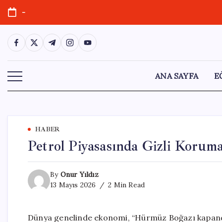
Skip
-
to
content
https://www.facebook.com/
https://twitter.com/
https://t.me/
https://www.instagram.com/
https://youtube.com/
ANA SAYFA
E
HABER
Petrol Piyasasında Gizli Korum
By
Onur Yıldız
13 Mayıs 2026
2 Min Read
Dünya genelinde ekonomi, “Hürmüz Boğazı kapandı, 