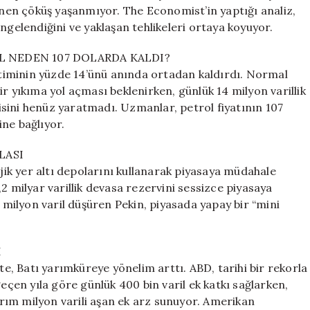
Artışını
lenen çöküş yaşanmıyor. The Economist’in yaptığı analiz,
Önleyen
ngelendiğini ve yaklaşan tehlikeleri ortaya koyuyor.
Dinamikler
için
OL NEDEN 107 DOLARDA KALDI?
iminin yüzde 14’ünü anında ortadan kaldırdı. Normal
r yıkıma yol açması beklenirken, günlük 14 milyon varillik
sini henüz yaratmadı. Uzmanlar, petrol fiyatının 107
ne bağlıyor.
LASI
ejik yer altı depolarını kullanarak piyasaya müdahale
2 milyar varillik devasa rezervini sessizce piyasaya
6 milyon varil düşüren Pekin, piyasada yapay bir “mini
I
te, Batı yarımküreye yönelim arttı. ABD, tarihi bir rekorla
geçen yıla göre günlük 400 bin varil ek katkı sağlarken,
rım milyon varili aşan ek arz sunuyor. Amerikan