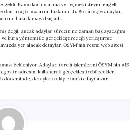
Bilgiler
ne geldi. Kamu kurumlarına yerleşmek isteyen engelli
ve
e dair araştırmalarını hızlandırdı. Bu süreçte adaylar,
Beklenen
ularını hazırlamaya başladı.
Tarihler
için
eşmiş değil, ancak adaylar sürecin ne zaman başlayacağını
ve kura yöntemi ile gerçekleştireceği yerleştirme
 kılavuzda yer alacak detaylar, ÖSYM’nin resmi web sitesi
ması bekleniyor. Adaylar, tercih işlemlerini ÖSYM’nin AIS
.gov.tr adresini kullanarak gerçekleştirebilecekler.
cih döneminde, detayları takip etmekte fayda var.