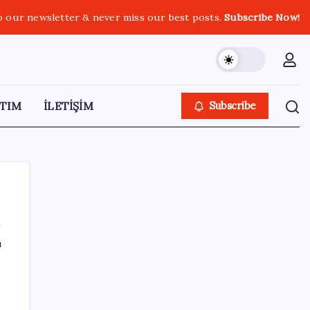
o our newsletter & never miss our best posts.
Subscribe Now!
TIM
İLETİŞİM
Subscribe
ı
SON YAZILAR
ABD’den Türk zeytinyağına vergi engeli:
İhracatçılardan acil çağrı