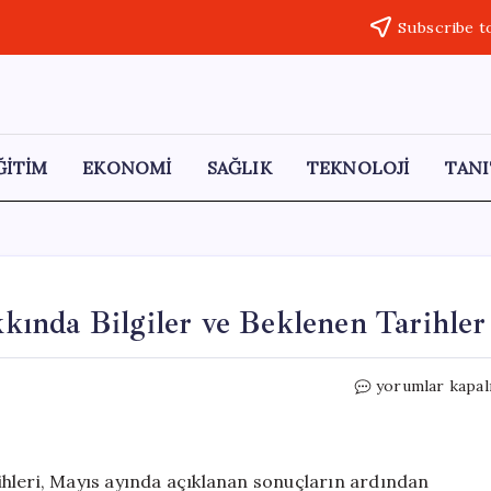
Subscribe t
ĞİTİM
EKONOMİ
SAĞLIK
TEKNOLOJİ
TANI
ında Bilgiler ve Beklenen Tarihler
2024
yorumlar kapal
EKPSS
Tercih
Süreci
Hakkında
hleri, Mayıs ayında açıklanan sonuçların ardından