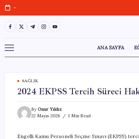
Skip
-
to
content
https://www.facebook.com/
https://twitter.com/
https://t.me/
https://www.instagram.com/
https://youtube.com/
ANA SAYFA
E
SAĞLIK
2024 EKPSS Tercih Süreci Hakk
By
Onur Yıldız
22 Mayıs 2026
1 Min Read
Engelli Kamu Personeli Seçme Sınavı (EKPSS) terci