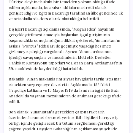
Türkiye aleyhine hukuki bir temelden yoksun olduğu ifade
edilen açıklamada, bu asılsız iddiaların sürekli olarak
genişletildiği ve Eğitim Bakanlığı tarafından ülke genelinde ilk
ve ortaokullarda ders olarak okutulduğu belirtildi.
Dışişleri Bakanlığı açıklamasında, “Megali Idea” hayalinin
gerçekleştirilmesi amacıyla başlatılan işgal girişiminin
başarısızlıkla sonuçlandığına dikkat çekilerek, Yunanistan’ın
asılsız “Pontus” iddiaları ile geçmişte yaşadığı hezimeti
gizlemeye çalıştığı vurgulandı. Ayrıca, Yunan ordusunun
işlediği savaş suçları ve mezalimlerin Müttefik Devletler
Tahkikat Komisyonu raporları ve Lozan Barış Antlaşması’nın
59. maddesinde kaydedildiği hatırlatıldı.
Bakanlık, Yunan makamlarını siyasi kaygılarla tarihi istismar
etmekten vazgeçmeye davet etti. Açıklamada, 1821’deki
Tripoliçe katliamı ve 15 Mayıs 1919’da İzmir’in işgali ile Batı
Anadolu’da yaşanan mezalimlerin de anılması gerektiği ifade
edildi.
Son olarak, Yunanistan’a gerçekleri çarpıtarak tarih
üzerinden husumet üretmek yerine, ikili ilişkileri barış ve iş
birliği içinde geliştirecek bir tutum sergilemesi gerektiği
çağrısı yapıldı. Dışişleri Bakanlığı’nın açıklaması şu şekilde