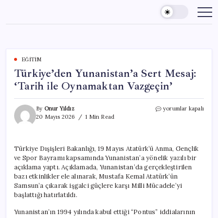
Skip
to
content
EĞITIM
Türkiye’den Yunanistan’a Sert Mesaj:
‘Tarih ile Oynamaktan Vazgeçin’
Türkiye’den
By
Onur Yıldız
yorumlar kapalı
Yunanistan’a
20 Mayıs 2026
1 Min Read
Sert
Mesaj:
‘Tarih
Türkiye Dışişleri Bakanlığı, 19 Mayıs Atatürk’ü Anma, Gençlik
ile
ve Spor Bayramı kapsamında Yunanistan’a yönelik yazılı bir
Oynamaktan
Vazgeçin’
açıklama yaptı. Açıklamada, Yunanistan’da gerçekleştirilen
için
bazı etkinlikler ele alınarak, Mustafa Kemal Atatürk’ün
Samsun’a çıkarak işgalci güçlere karşı Milli Mücadele’yi
başlattığı hatırlatıldı.
Yunanistan’ın 1994 yılında kabul ettiği “Pontus” iddialarının