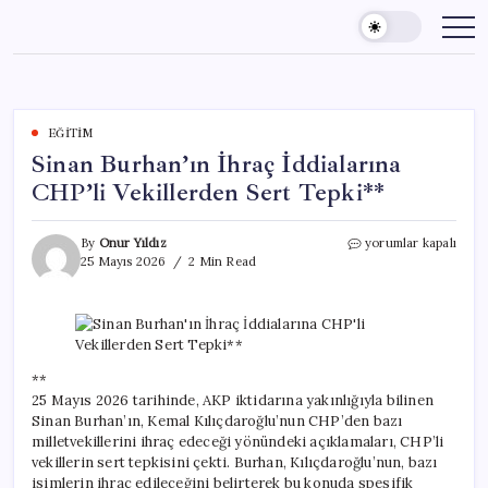
Skip
to
content
EĞITIM
Sinan Burhan’ın İhraç İddialarına
CHP’li Vekillerden Sert Tepki**
Sinan
By
Onur Yıldız
yorumlar kapalı
Burhan’ın
25 Mayıs 2026
2 Min Read
İhraç
İddialarına
CHP’li
Vekillerden
Sert
Tepki**
**
için
25 Mayıs 2026 tarihinde, AKP iktidarına yakınlığıyla bilinen
Sinan Burhan’ın, Kemal Kılıçdaroğlu’nun CHP’den bazı
milletvekillerini ihraç edeceği yönündeki açıklamaları, CHP’li
vekillerin sert tepkisini çekti. Burhan, Kılıçdaroğlu’nun, bazı
isimlerin ihraç edileceğini belirterek bu konuda spesifik