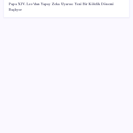
Papa XIV. Leo’dan Yapay Zeka Uyarısı: Yeni Bir Kölelik Dönemi
Başlıyor
SON YAZILAR
Fazla sodyum sinsice sağlığı olumsuz etkiliyor!
Tansiyonu yükseltip vücuda su tutturuyor
Yunanistan’dan Marmaris’e 2 bin 768 kişi birden akın
etti
Mohamed Salah transferi borsayı salladı:
Trabzonspor hisseleri uçuşa geçti