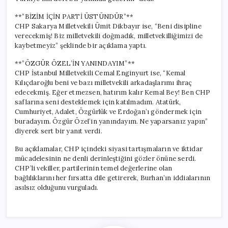
**”BİZİM İÇİN PARTİ ÜSTÜNDÜR”**
CHP Sakarya Milletvekili Ümit Dikbayır ise, “Beni disipline
verecekmiş! Biz milletvekili doğmadık, milletvekilliğimizi de
kaybetmeyiz” şeklinde bir açıklama yaptı.
**”ÖZGÜR ÖZEL’İN YANINDAYIM”**
CHP İstanbul Milletvekili Cemal Enginyurt ise, “Kemal
Kılıçdaroğlu beni ve bazı milletvekili arkadaşlarımı ihraç
edecekmiş. Eğer etmezsen, hatırım kalır Kemal Bey! Ben CHP
saflarına seni desteklemek için katılmadım. Atatürk,
Cumhuriyet, Adalet, Özgürlük ve Erdoğan’ı göndermek için
buradayım. Özgür Özel’in yanındayım. Ne yaparsanız yapın”
diyerek sert bir yanıt verdi.
Bu açıklamalar, CHP içindeki siyasi tartışmaların ve iktidar
mücadelesinin ne denli derinleştiğini gözler önüne serdi.
CHP’li vekiller, partilerinin temel değerlerine olan
bağlılıklarını her fırsatta dile getirerek, Burhan’ın iddialarının
asılsız olduğunu vurguladı.