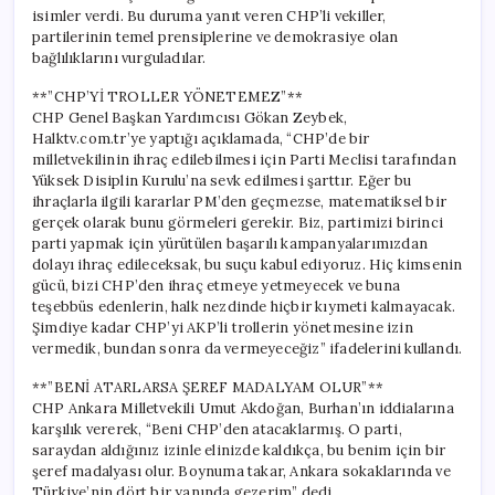
isimler verdi. Bu duruma yanıt veren CHP’li vekiller,
partilerinin temel prensiplerine ve demokrasiye olan
bağlılıklarını vurguladılar.
**”CHP’Yİ TROLLER YÖNETEMEZ”**
CHP Genel Başkan Yardımcısı Gökan Zeybek,
Halktv.com.tr’ye yaptığı açıklamada, “CHP’de bir
milletvekilinin ihraç edilebilmesi için Parti Meclisi tarafından
Yüksek Disiplin Kurulu’na sevk edilmesi şarttır. Eğer bu
ihraçlarla ilgili kararlar PM’den geçmezse, matematiksel bir
gerçek olarak bunu görmeleri gerekir. Biz, partimizi birinci
parti yapmak için yürütülen başarılı kampanyalarımızdan
dolayı ihraç edileceksak, bu suçu kabul ediyoruz. Hiç kimsenin
gücü, bizi CHP’den ihraç etmeye yetmeyecek ve buna
teşebbüs edenlerin, halk nezdinde hiçbir kıymeti kalmayacak.
Şimdiye kadar CHP’yi AKP’li trollerin yönetmesine izin
vermedik, bundan sonra da vermeyeceğiz” ifadelerini kullandı.
**”BENİ ATARLARSA ŞEREF MADALYAM OLUR”**
CHP Ankara Milletvekili Umut Akdoğan, Burhan’ın iddialarına
karşılık vererek, “Beni CHP’den atacaklarmış. O parti,
saraydan aldığınız izinle elinizde kaldıkça, bu benim için bir
şeref madalyası olur. Boynuma takar, Ankara sokaklarında ve
Türkiye’nin dört bir yanında gezerim” dedi.