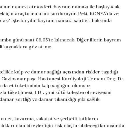
SAATİ
’nın manevi atmosferi, bayram namazı ile başlayacak.
için
mek için araştırmalarını sürdürüyor. Peki, KONYA’da ve
ak? İşte bu yılın bayram namazı saatleri hakkında
a günü saat 06.05’te kılınacak. Diğer illerin bayram
li kaynaklara göz atınız.
T
likle kalp ve damar sağlığı açısından riskler taşıdığı
si Gaziosmanpaşa Hastanesi Kardiyoloji Uzmanı Doç. Dr.
rda et tüketiminin kalp sağlığını olumsuz
fazla tüketilmesi, LDL yani kötü kolesterol seviyesini
 damar sertliği ve damar tıkanıklığı gibi sağlık
zı et, kavurma, sakatat ve şerbetli tatlıların
lıkları olan bireyler için risk oluşturabileceği konusunda