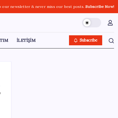
o our newsletter & never miss our best posts.
Subscribe Now!
TIM
İLETİŞİM
Subscribe
ı
SON YAZILAR
Togg Servis Noktası Sayısını Türkiye
Genelinde 58’e Çıkardı