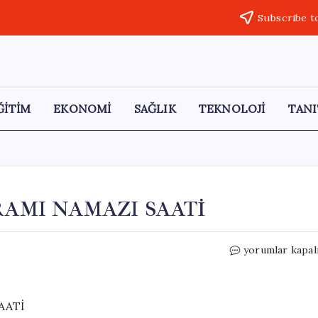
Subscribe t
ĞİTİM
EKONOMİ
SAĞLIK
TEKNOLOJİ
TANI
RAMI NAMAZI SAATİ
2026
yorumlar kapal
KONYA
KURBAN
BAYRAMI
NAMAZI