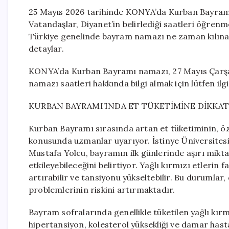
25 Mayıs 2026 tarihinde KONYA’da Kurban Bayramı
Vatandaşlar, Diyanet’in belirlediği saatleri öğren
Türkiye genelinde bayram namazı ne zaman kılınac
detaylar.
KONYA’da Kurban Bayramı namazı, 27 Mayıs Çarşamb
namazı saatleri hakkında bilgi almak için lütfen ilgi
KURBAN BAYRAMI’INDA ET TÜKETİMİNE DİKKA
Kurban Bayramı sırasında artan et tüketiminin, özel
konusunda uzmanlar uyarıyor. İstinye Üniversite
Mustafa Yolcu, bayramın ilk günlerinde aşırı mikta
etkileyebileceğini belirtiyor. Yağlı kırmızı etlerin 
artırabilir ve tansiyonu yükseltebilir. Bu durumlar,
problemlerinin riskini artırmaktadır.
Bayram sofralarında genellikle tüketilen yağlı kırmı
hipertansiyon, kolesterol yüksekliği ve damar hasta