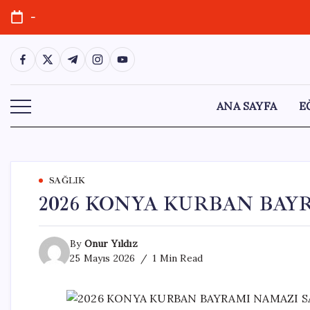
Skip
-
to
content
https://www.facebook.com/
https://twitter.com/
https://t.me/
https://www.instagram.com/
https://youtube.com/
ANA SAYFA
E
SAĞLIK
2026 KONYA KURBAN BAY
By
Onur Yıldız
25 Mayıs 2026
1 Min Read