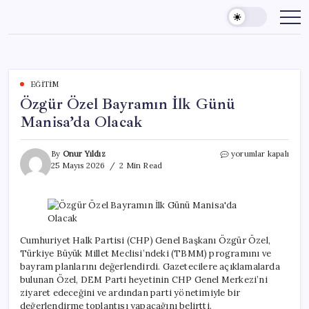
Skip
to
content
EĞITIM
Özgür Özel Bayramın İlk Günü
Manisa’da Olacak
Özgür
By
Onur Yıldız
yorumlar kapalı
Özel
25 Mayıs 2026
2 Min Read
Bayramın
İlk
Günü
Manisa’da
Olacak
için
Cumhuriyet Halk Partisi (CHP) Genel Başkanı Özgür Özel,
Türkiye Büyük Millet Meclisi’ndeki (TBMM) programını ve
bayram planlarını değerlendirdi. Gazetecilere açıklamalarda
bulunan Özel, DEM Parti heyetinin CHP Genel Merkezi’ni
ziyaret edeceğini ve ardından parti yönetimiyle bir
değerlendirme toplantısı yapacağını belirtti.