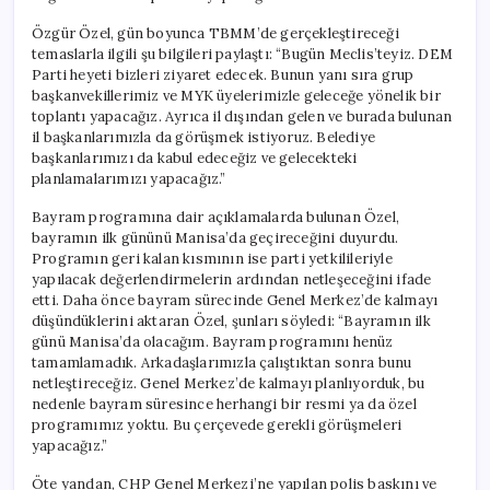
Özgür Özel, gün boyunca TBMM’de gerçekleştireceği
temaslarla ilgili şu bilgileri paylaştı: “Bugün Meclis’teyiz. DEM
Parti heyeti bizleri ziyaret edecek. Bunun yanı sıra grup
başkanvekillerimiz ve MYK üyelerimizle geleceğe yönelik bir
toplantı yapacağız. Ayrıca il dışından gelen ve burada bulunan
il başkanlarımızla da görüşmek istiyoruz. Belediye
başkanlarımızı da kabul edeceğiz ve gelecekteki
planlamalarımızı yapacağız.”
Bayram programına dair açıklamalarda bulunan Özel,
bayramın ilk gününü Manisa’da geçireceğini duyurdu.
Programın geri kalan kısmının ise parti yetkilileriyle
yapılacak değerlendirmelerin ardından netleşeceğini ifade
etti. Daha önce bayram sürecinde Genel Merkez’de kalmayı
düşündüklerini aktaran Özel, şunları söyledi: “Bayramın ilk
günü Manisa’da olacağım. Bayram programını henüz
tamamlamadık. Arkadaşlarımızla çalıştıktan sonra bunu
netleştireceğiz. Genel Merkez’de kalmayı planlıyorduk, bu
nedenle bayram süresince herhangi bir resmi ya da özel
programımız yoktu. Bu çerçevede gerekli görüşmeleri
yapacağız.”
Öte yandan, CHP Genel Merkezi’ne yapılan polis baskını ve