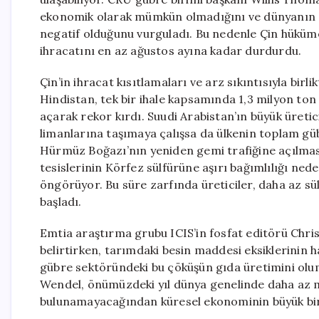
ekonomik olarak mümkün olmadığını ve dünyanın en 
negatif olduğunu vurguladı. Bu nedenle Çin hüküme
ihracatını en az ağustos ayına kadar durdurdu.
Çin’in ihracat kısıtlamaları ve arz sıkıntısıyla birl
Hindistan, tek bir ihale kapsamında 1,3 milyon ton 
açarak rekor kırdı. Suudi Arabistan’ın büyük üretic
limanlarına taşımaya çalışsa da ülkenin toplam güb
Hürmüz Boğazı’nın yeniden gemi trafiğine açılması
tesislerinin Körfez sülfürüne aşırı bağımlılığı ne
öngörüyor. Bu süre zarfında üreticiler, daha az sü
başladı.
Emtia araştırma grubu ICIS’in fosfat editörü Chri
belirtirken, tarımdaki besin maddesi eksiklerinin 
gübre sektöründeki bu çöküşün gıda üretimini olum
Wendel, önümüzdeki yıl dünya genelinde daha az m
bulunamayacağından küresel ekonominin büyük bir kı