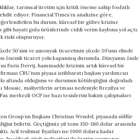
Tehlikede
ıklar, tarımsal üretim için kritik öneme sahip fosfatlı
için
tehdit ediyor. Financial Times’ın analizine göre,
ğerlendirilen bu durum, küresel bir gübre krizine
ı gibi hayati gıda ürünlerinde ciddi verim kaybına yol açtı.
k riski oluşturuyor.
üzde 50’sini ve amonyak ticaretinin yüzde 30’unu elinde
 bu önemli ticaret yolu kapanmış durumda. Dünyanın önde
u Faris Derrij, hammadde krizinin artık küresel bir
 firması CRU’nun piyasa istihbaratı başkan yardımcısı
ı altında olduğunu ve durumun kötüleştiğini doğruladı.
sı Mosaic, maliyetlerin artması nedeniyle Brezilya ve
Fas merkezli OCP ise bazı tesislerini bakım çalışmaları
gon Group’un Başkanı Christian Wendel, piyasada sülfür
diğini belirtti. Geçtiğimiz yıl tonu 150-180 dolar arasında
ı. Acil teslimat fiyatları ise 1000 dolara kadar
s, bu yüksek girdi maliyetleri ile üretim yapmanın