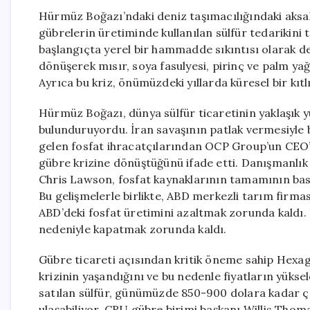
Hürmüz Boğazı’ndaki deniz taşımacılığındaki aksakl
gübrelerin üretiminde kullanılan sülfür tedarikini 
başlangıçta yerel bir hammadde sıkıntısı olarak de
dönüşerek mısır, soya fasulyesi, pirinç ve palm yağ
Ayrıca bu kriz, önümüzdeki yıllarda küresel bir kıtlı
Hürmüz Boğazı, dünya sülfür ticaretinin yaklaşık y
bulunduruyordu. İran savaşının patlak vermesiyle
gelen fosfat ihracatçılarından OCP Group’un CEO’s
gübre krizine dönüştüğünü ifade etti. Danışmanlık
Chris Lawson, fosfat kaynaklarının tamamının bask
Bu gelişmelerle birlikte, ABD merkezli tarım firma
ABD’deki fosfat üretimini azaltmak zorunda kaldı. 
nedeniyle kapatmak zorunda kaldı.
Gübre ticareti açısından kritik öneme sahip Hexa
krizinin yaşandığını ve bu nedenle fiyatların yüksel
satılan sülfür, günümüzde 850-900 dolara kadar çıkt
ulaşabiliyor. CRU gübre birimi başkanı Willis Thoma