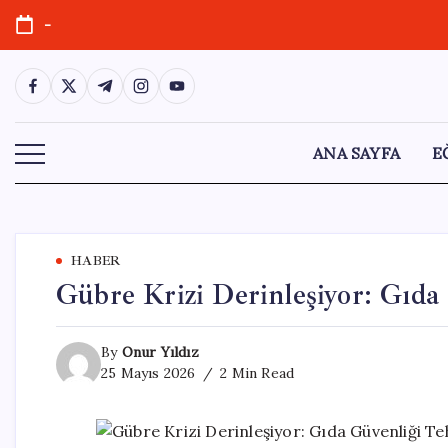
Skip
-
to
content
https://www.facebook.com/
https://twitter.com/
https://t.me/
https://www.instagram.com/
https://youtube.com/
ANA SAYFA
E
HABER
Gübre Krizi Derinleşiyor: Gıda
By
Onur Yıldız
25 Mayıs 2026
2 Min Read