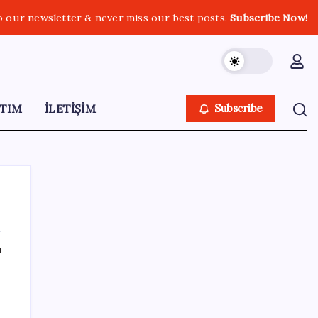
o our newsletter & never miss our best posts.
Subscribe Now!
TIM
İLETİŞİM
Subscribe
ı
SON YAZILAR
Yunanistan’dan Marmaris’e 2 bin 768 kişi
birden akın etti