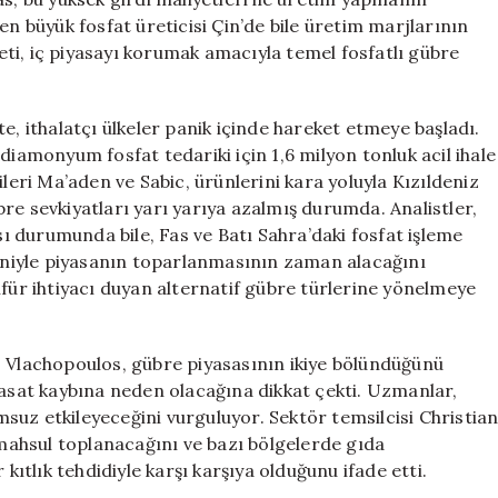
büyük fosfat üreticisi Çin’de bile üretim marjlarının
ti, iç piyasayı korumak amacıyla temel fosfatlı gübre
ikte, ithalatçı ülkeler panik içinde hareket etmeye başladı.
diamonyum fosfat tedariki için 1,6 milyon tonluk acil ihale
ileri Ma’aden ve Sabic, ürünlerini kara yoluyla Kızıldeniz
re sevkiyatları yarı yarıya azalmış durumda. Analistler,
 durumunda bile, Fas ve Batı Sahra’daki fosfat işleme
deniyle piyasanın toparlanmasının zaman alacağını
lfür ihtiyacı duyan alternatif gübre türlerine yönelmeye
s Vlachopoulos, gübre piyasasının ikiye bölündüğünü
hasat kaybına neden olacağına dikkat çekti. Uzmanlar,
suz etkileyeceğini vurguluyor. Sektör temsilcisi Christia
ahsul toplanacağını ve bazı bölgelerde gıda
tlık tehdidiyle karşı karşıya olduğunu ifade etti.