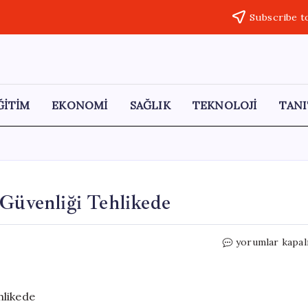
Subscribe t
ĞİTİM
EKONOMİ
SAĞLIK
TEKNOLOJİ
TANI
 Güvenliği Tehlikede
Gübre
yorumlar kapal
Krizi
Derinleşiyor:
Gıda
Güvenliği