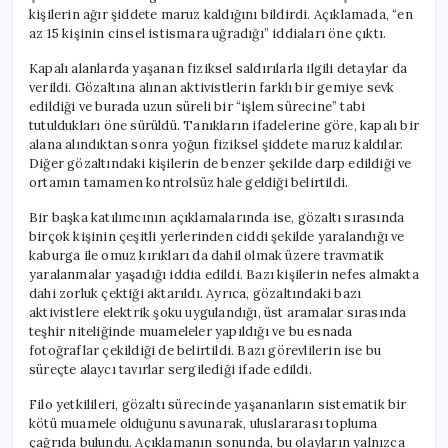
kişilerin ağır şiddete maruz kaldığını bildirdi. Açıklamada, “en
az 15 kişinin cinsel istismara uğradığı” iddiaları öne çıktı.
Kapalı alanlarda yaşanan fiziksel saldırılarla ilgili detaylar da
verildi. Gözaltına alınan aktivistlerin farklı bir gemiye sevk
edildiği ve burada uzun süreli bir “işlem sürecine” tabi
tutuldukları öne sürüldü. Tanıkların ifadelerine göre, kapalı bir
alana alındıktan sonra yoğun fiziksel şiddete maruz kaldılar.
Diğer gözaltındaki kişilerin de benzer şekilde darp edildiği ve
ortamın tamamen kontrolsüz hale geldiği belirtildi.
Bir başka katılımcının açıklamalarında ise, gözaltı sırasında
birçok kişinin çeşitli yerlerinden ciddi şekilde yaralandığı ve
kaburga ile omuz kırıkları da dahil olmak üzere travmatik
yaralanmalar yaşadığı iddia edildi. Bazı kişilerin nefes almakta
dahi zorluk çektiği aktarıldı. Ayrıca, gözaltındaki bazı
aktivistlere elektrik şoku uygulandığı, üst aramalar sırasında
teşhir niteliğinde muameleler yapıldığı ve bu esnada
fotoğraflar çekildiği de belirtildi. Bazı görevlilerin ise bu
süreçte alaycı tavırlar sergilediği ifade edildi.
Filo yetkilileri, gözaltı sürecinde yaşananların sistematik bir
kötü muamele olduğunu savunarak, uluslararası topluma
çağrıda bulundu. Açıklamanın sonunda, bu olayların yalnızca