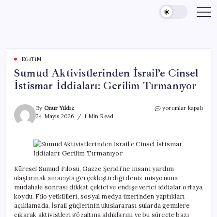
Skip
to
content
EĞITIM
Sumud Aktivistlerinden İsrail’e Cinsel
İstismar İddiaları: Gerilim Tırmanıyor
Sumud
By
Onur Yıldız
yorumlar kapalı
Aktivistlerinden
24 Mayıs 2026
1 Min Read
İsrail’e
Cinsel
İstismar
İddiaları:
Gerilim
Tırmanıyor
Küresel Sumud Filosu, Gazze Şeridi’ne insani yardım
için
ulaştırmak amacıyla gerçekleştirdiği deniz misyonuna
müdahale sonrası dikkat çekici ve endişe verici iddialar ortaya
koydu. Filo yetkilileri, sosyal medya üzerinden yaptıkları
açıklamada, İsrail güçlerinin uluslararası sularda gemilere
çıkarak aktivistleri gözaltına aldıklarını ve bu süreçte bazı