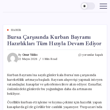
Skip
to
content
HABER
Bursa Çarşısında Kurban Bayramı
Hazırlıkları Tüm Hızıyla Devam Ediyor
Bursa
By
Onur Yıldız
yorumlar kapalı
Çarşısında
22 Mayıs 2026
1 Min Read
Kurban
Bayramı
Hazırlıkları
Kurban Bayramı’na sayılı günler kala Bursa’nın çarşısında
Tüm
hareketlilik artmaya başladı. Bayram alışverişi yapmak isteyen
Hızıyla
Devam
vatandaşlar, kasaplar ve şekerlemecilere akın ediyor. Esnaflar,
Ediyor
önümüzdeki günlerde bu yoğunluğun daha da artmasını
için
bekliyor.
Özellikle kurban eti işleme ve kıyma çekimi için hazırlık yapan
kasaplarda gözle görülür bir canlılık yaşanıyor. Tuzpazarı’nda