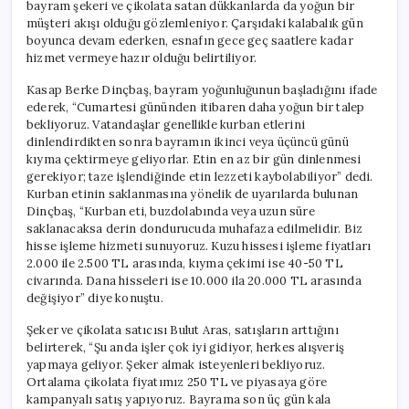
bayram şekeri ve çikolata satan dükkanlarda da yoğun bir
müşteri akışı olduğu gözlemleniyor. Çarşıdaki kalabalık gün
boyunca devam ederken, esnafın gece geç saatlere kadar
hizmet vermeye hazır olduğu belirtiliyor.
Kasap Berke Dinçbaş, bayram yoğunluğunun başladığını ifade
ederek, “Cumartesi gününden itibaren daha yoğun bir talep
bekliyoruz. Vatandaşlar genellikle kurban etlerini
dinlendirdikten sonra bayramın ikinci veya üçüncü günü
kıyma çektirmeye geliyorlar. Etin en az bir gün dinlenmesi
gerekiyor; taze işlendiğinde etin lezzeti kaybolabiliyor” dedi.
Kurban etinin saklanmasına yönelik de uyarılarda bulunan
Dinçbaş, “Kurban eti, buzdolabında veya uzun süre
saklanacaksa derin dondurucuda muhafaza edilmelidir. Biz
hisse işleme hizmeti sunuyoruz. Kuzu hissesi işleme fiyatları
2.000 ile 2.500 TL arasında, kıyma çekimi ise 40-50 TL
civarında. Dana hisseleri ise 10.000 ila 20.000 TL arasında
değişiyor” diye konuştu.
Şeker ve çikolata satıcısı Bulut Aras, satışların arttığını
belirterek, “Şu anda işler çok iyi gidiyor, herkes alışveriş
yapmaya geliyor. Şeker almak isteyenleri bekliyoruz.
Ortalama çikolata fiyatımız 250 TL ve piyasaya göre
kampanyalı satış yapıyoruz. Bayrama son üç gün kala