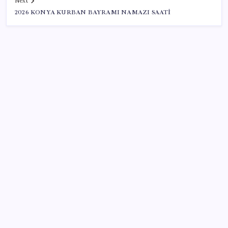
Next
2026 KONYA KURBAN BAYRAMI NAMAZI SAATİ
SON YAZILAR
ABD’den Türk zeytinyağına vergi engeli:
İhracatçılardan acil çağrı
Fazla sodyum sinsice sağlığı olumsuz etkiliyor!
Tansiyonu yükseltip vücuda su tutturuyor
Yunanistan’dan Marmaris’e 2 bin 768 kişi birden akın
etti