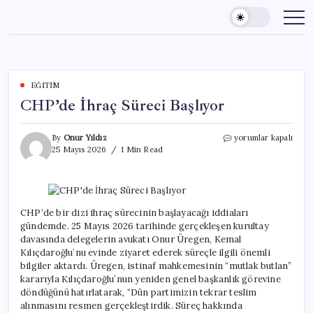
Skip
to
content
EĞITIM
CHP’de İhraç Süreci Başlıyor
CHP’de
By
Onur Yıldız
yorumlar kapalı
İhraç
25 Mayıs 2026
1 Min Read
Süreci
Başlıyor
için
CHP’de bir dizi ihraç sürecinin başlayacağı iddiaları
gündemde. 25 Mayıs 2026 tarihinde gerçekleşen kurultay
davasında delegelerin avukatı Onur Üregen, Kemal
Kılıçdaroğlu’nu evinde ziyaret ederek süreçle ilgili önemli
bilgiler aktardı. Üregen, istinaf mahkemesinin “mutlak butlan”
kararıyla Kılıçdaroğlu’nun yeniden genel başkanlık görevine
döndüğünü hatırlatarak, “Dün partimizin tekrar teslim
alınmasını resmen gerçekleştirdik. Süreç hakkında