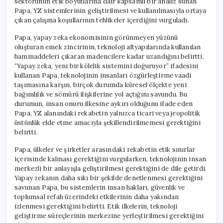
sektörünün etik boyutlarına dair kapsamlı bir analiz sunan
Papa, YZ sistemlerinin geliştirilmesi ve kullanılmasıyla ortaya
çıkan çalışma koşullarının tehlikeler içerdiğini vurguladı.
Papa, yapay zeka ekonomisinin görünmeyen yüzünü
oluşturan emek zincirinin, teknoloji altyapılarında kullanılan
hammaddeleri çıkaran madencilere kadar uzandığını belirtti.
“Yapay zeka, yeni bir kölelik sistemini doğuruyor” ifadesini
kullanan Papa, teknolojinin insanları özgürleştirme vaadi
taşımasına karşın, birçok durumda küresel ölçekte yeni
bağımlılık ve sömürü ilişkilerine yol açtığını savundu. Bu
durumun, insan onuru ilkesine aykırı olduğunu ifade eden
Papa, YZ alanındaki rekabetin yalnızca ticari veya jeopolitik
üstünlük elde etme amacıyla şekillendirilmemesi gerektiğini
belirtti.
Papa, ülkeler ve şirketler arasındaki rekabetin etik sınırlar
içerisinde kalması gerektiğini vurgularken, teknolojinin insan
merkezli bir anlayışla geliştirilmesi gerektiğini de dile getirdi.
Yapay zekanın daha sıkı bir şekilde denetlenmesi gerektiğini
savunan Papa, bu sistemlerin insan hakları, güvenlik ve
toplumsal refah üzerindeki etkilerinin daha yakından
izlenmesi gerektiğini belirtti. Etik ilkelerin, teknoloji
geliştirme süreçlerinin merkezine yerleştirilmesi gerektiğini