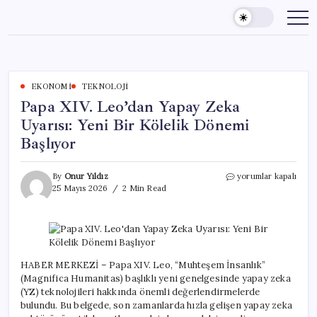
Skip
to
content
EKONOMI
TEKNOLOJI
Papa XIV. Leo’dan Yapay Zeka
Uyarısı: Yeni Bir Kölelik Dönemi
Başlıyor
Papa
By
Onur Yıldız
yorumlar kapalı
XIV.
25 Mayıs 2026
2 Min Read
Leo’dan
Yapay
Zeka
Uyarısı:
Yeni
Bir
HABER MERKEZİ – Papa XIV. Leo, “Muhteşem İnsanlık”
Kölelik
(Magnifica Humanitas) başlıklı yeni genelgesinde yapay zeka
Dönemi
(YZ) teknolojileri hakkında önemli değerlendirmelerde
Başlıyor
bulundu. Bu belgede, son zamanlarda hızla gelişen yapay zeka
için